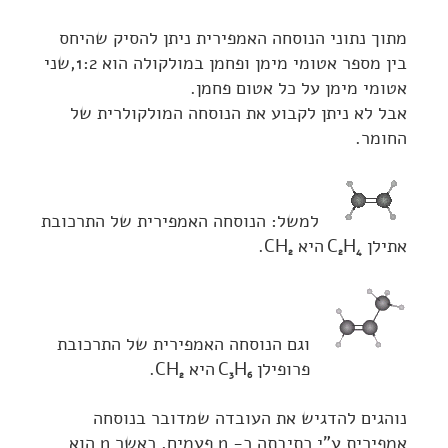
מתוך נתוני הנוסחה האמפירית ניתן להסיק שהיחס
בין מספר אטומי מימן ופחמן במולקולה הוא 1:2,שני
אטומי מימן על כל אטום פחמן.
אבל לא ניתן לקבוע את הנוסחה המולקולרית של
החומר.
למשל: הנוסחה האמפירית של התרכובת
אתילן C
H
היא CH
.
2
2
4
וגם הנוסחה האמפירית של התרכובת
פרופילן C
H
היא CH
.
2
3
6
נוהגים להדגיש את העובדה שמדובר בנוסחה
אמפירית ע"י כתיבתה כ- n פעמים, כאשר n הוא