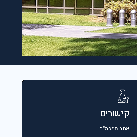
קישורים
אתר המפמ"ר