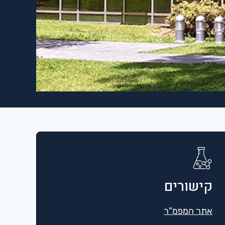
קישורים
אתר המפמ"ר