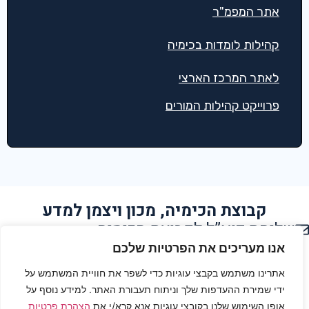
אתר המפמ"ר
קהילות לומדות בכימיה
לאתר המרכז הארצי
פרוייקט קהילות המורים
קבוצת הכימיה, מכון ויצמן למדע
שליחת דוא”ל לקבוצת הכימיה
הצהרת נגישות
אנו מעריכים את הפרטיות שלכם
אתרינו משתמש בקבצי עוגיות כדי לשפר את חוויית המשתמש על
תנאי שימוש
ידי שמירת ההעדפות שלך וניתוח תעבורת האתר. למידע נוסף על
אופן השימוש שלנו בקובצי עוגיות אנא קרא/י את
הצהרת פרטיות