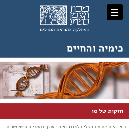
לג
לג
תוכן
ניווט
כימיה והחיים
חזקות של 10
בחיי היום יום אנו רגילים למדוד מימדי אורך במטרים, סנטימטרים