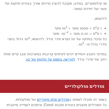
או קילומטרים. במדע, מקובל להציג מידות אורך בעזרת חזקות של
עשר של יחידת המטר.
לדוגמא,
3
1 ק"מ = 1000 מטר = 10
מטר
-2
1 ס"מ = 0.01 מטר = 10
מטר
4
כל שינוי בחזקה של 10 נקרא סדר גודל. לדוגמא, 10
גדול בשני
2
סדרי גודל מ- 10
.
במדעי הטבע והחיים דנים לעיתים קרובות במערכות שבן קיים טווח
רחב של סדרי גודל.
לקריאה נוספת על חזקות של 10
.
מודלים מולקולריים
באתר זה תוכלו לצפות ב
מודלים תלת מימדיים
של מולקולות.
כל המודלים מוצגים בעזרת תוכנת JSmol וניתנים לצפייה מיטבית