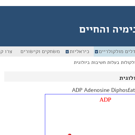
ימיה והחיים
לים מולקולריים
כיראליות
משחקים וקישורים
צרו ק
לקולות בעלות חשיבות ביולוגית
לוגית
ADP Adenosine Diphosfa