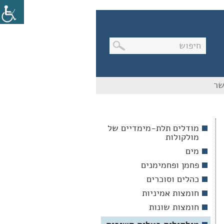
בניווט
שר
מקלדת,
יש
ללחוץ
על
מקש
מודלים תלת-מימדיים של
האנטר
מולקולות
לפתיחת
תת
מים
התפריט
פחמן ופחמימנים
כהלים וסוכרים
חומצות אמיניות
חומצות שונות