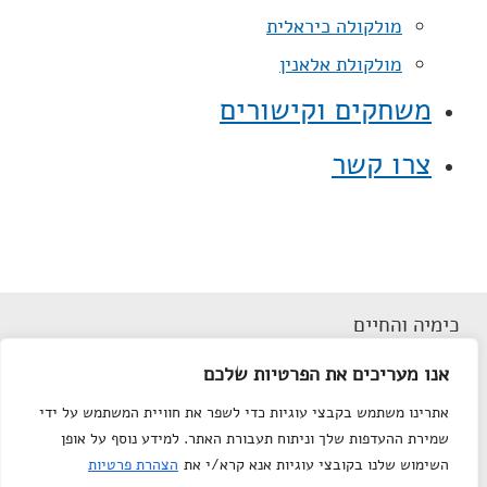
מולקולה כיראלית
מולקולת אלאנין
משחקים וקישורים
צרו קשר
כימיה והחיים
דוא"ל
shelly.livne@weizmann.ac.il
אנו מעריכים את הפרטיות שלכם
תנאי שימוש
אתרינו משתמש בקבצי עוגיות כדי לשפר את חוויית המשתמש על ידי
הצהרת נגישות
שמירת ההעדפות שלך וניתוח תעבורת האתר. למידע נוסף על אופן
מפת אתר
השימוש שלנו בקובצי עוגיות אנא קרא/י את
הצהרת פרטיות