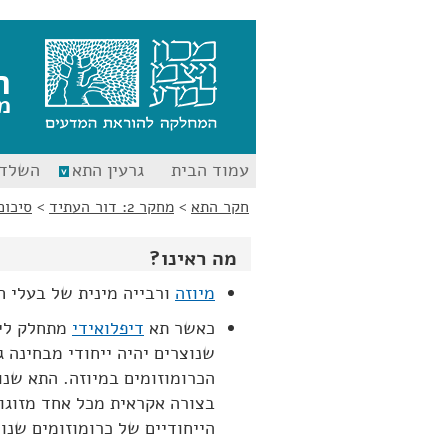
לג
לג
תוכן
ניווט
ח
מ
עמוד הבית
גרעין התא
השלד 
חקר התא
>
מחקר 2: דור העתיד
>
סיכום
מה ראינו?
מיוזה
ורבייה מינית של בעלי חיי
כאשר תא
דיפלואידי
מתחלק ליצ
שנוצרים יהיה ייחודי מבחינה ג
הכרומוזומים במיוזה. התא שנו
בצורה אקראית מכל אחד מזוגות
הייחודיים של כרומוזומים שנו