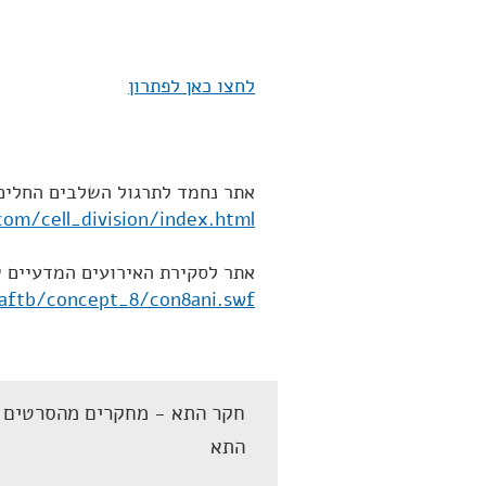
לחצו כאן לפתרון
אתר נחמד לתרגול השלבים החלים 
om/cell_division/index.html
אתר לסקירת האירועים המדעיים ש
aftb/concept_8/con8ani.swf
חקר התא - מחקרים מהסרטים ב
התא