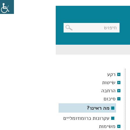
בניווט
מקלדת,
יש
ללחוץ
על
מקש
רקע
האנטר
לפתיחת
שיטות
תת
התפריט
הרחבה
סיכום
מה ראינו?
עקרונות כרומוזומליים
משימות