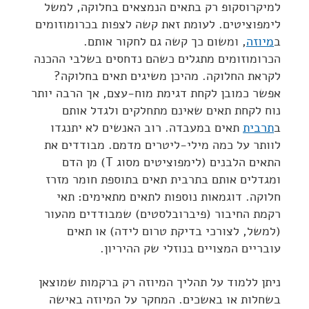
למיקרוסקופ רק בתאים הנמצאים בחלוקה, למשל
לימפוציטים. לעומת זאת קשה לצפות בכרומוזומים
ב
מיוזה
, ומשום כך קשה גם לחקור אותם.
הכרומוזומים מתגלים כשהם נדחסים בשלבי ההכנה
לקראת החלוקה. מהיכן משיגים תאים בחלוקה?
אפשר כמובן לקחת דגימת מוח-עצם, אך הרבה יותר
נוח לקחת תאים שאינם מתחלקים ולגדל אותם
ב
תרבית
תאים במעבדה. רוב האנשים לא יתנגדו
לוותר על כמה מילי-ליטרים מדמם. מבודדים את
התאים הלבנים (לימפוציטים מסוג T) מן הדם
ומגדלים אותם בתרבית תאים בתוספת חומר מזרז
חלוקה. דוגמאות נוספות לתאים מתאימים: תאי
רקמת החיבור (פיברובלסטים) שמבודדים מהעור
(למשל, לצורכי בדיקת טרום לידה) או תאים
עובריים המצויים בנוזלי שק ההיריון.
ניתן ללמוד על תהליך המיוזה רק ברקמות שמוצאן
בשחלות או באשכים. המחקר על המיוזה באישה