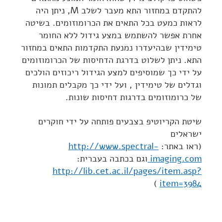
להתקדם במחזור התא מעבר לשלב M, ניתן היה
לראות כמעט בכל התאים את הכרומוזומים. בשיטה
אחרת אפשר להשתמש במצע גידול ללא החומר
טימידין שבהיעדרו נמנעת התקדמות התאים במחזור
התא. ניתן לשלוט בדרגת הדחיסות של הכרומוזומים
על ידי כך שמוסיפים למצע הגידול ריכוזים הולכים
וגדלים של טימידין , ועל ידי כך מקבלים תמונות
של כרומוזומים בדרגות דחיסות שונות.
שיטת הקריוטיפ בצבעים פותחה על ידי חוקרים
ישראלים
(ראו באתר:
http://www.spectral-
imaging.com
וגם בכתבה בעברית:
http://lib.cet.ac.il/pages/item.asp?
)
item=3984