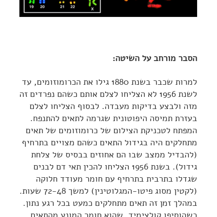
הסבר מורחב על השיטה:
למרות שכבר בשנת 1880 גילו את הכרומוזומים, עד
לשנת 1956 לא הצליחו לצלם אותם כשהם נפרדים זה
מזה ולבצע בדיקות מעבדה. לבסוף הצליחו לצלם
בעזרת תמיסה היפוטונית שגרמה לתאים להתנפח.
המפתח לטכניקת הצילום של כרומוזומים של תאים
מתחלקים היה בגידול התאים כשהם מצויים בתרחיף
(להבדיל ממצב שבו הם אחוזים בבסיס של צלחת
גידול). בשנת 1956 הצליחו להכין תאי דם לבנים
שגדלו בתרבית בתרחיף עם חומר מעודד חלוקה
(לקטין מסוג פיטו-המגלוטינין) למשך 72-48 שעות.
במהלך זמן זה תאים מתחלקים כמעט בכל רגע נתון.
כשהוסיפו קולצימיד, שהוא חומר המונע מהתאים