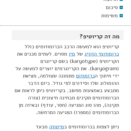
סיכום
משימות
מה זה קריוטיפ?
קריוטיפ הוא למעשה הרכב הכרומוזומים כולל
כרומוזומי הזוויג
של
מין
מסוים. לעתים מכנים את
הקריוטיפ (karyotype) בשם קריוגרם
(karyogram). את הקריוגרמים יוצרים למעשה על
ידי חיתוך ה
כרומוזום
מתמונה שצולמה, מציאת
ההומולוג שלו וסידורם לפי גודל. כיום הדבר
מתבצע באמצעות מחשב. בקריוטיפ ניתן לראות אם
הכרומוזומים תקינים מבחינה חיצונית (צורה
תקינה), מהו סוג הפגיעה (חסר, עודף) ובאיזה מן
הכרומוזומים (מספרו) הפגיעה התרחשה.
ניתן לצפות בכרומוזומים ב
מיטוזה
מבעד