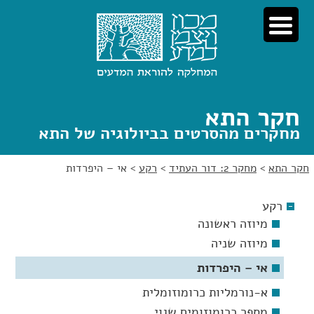
לג
לג
תוכן
ניווט
חקר התא
מחקרים מהסרטים בביולוגיה של התא
חקר התא
>
מחקר 2: דור העתיד
>
רקע
>
אי – היפרדות
רקע
מיוזה ראשונה
מיוזה שניה
אי – היפרדות
א-נורמליות כרומוזומלית
מספר כרומוזומים שגוי