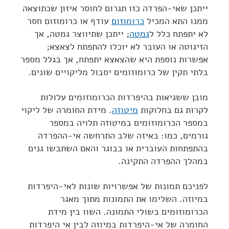
ייתכן שאי-הפרדה כזו תגרום לחוסר איזון שכתוצאה
ממנו התא המכיל
כרומוזום
עודף או כרומוזום חסר
לא יתפתח כלל ל
גמטה
; ייתכן שתיווצר גמטה, אך
הזיגוטה או העובר לא יוכלו להתפתח לצאצא;
אפשרות נוספת היא שהצאצא יתפתח, אך בגלל מספר
בלתי תקין של כרומוזומים יסבול מליקויים שונים.
מובן ששגיאות בהיפרדות הכרומוזומים עלולות
לקרות גם בחלוקות
מיטוזה
. מידת החומרה של ליקוי
במספר הכרומוזומים במיטוזה תלויה במספר
גורמים, כמו: באיזה שלב התרחשה אי-ההפרדה
בהתפתחות העוברית או בבוגר והאם השתבשו גנים
במהלך ההפרדה התקינה.
לפניכם תמונות של אפשרויות שונות לאי-היפרדות
במיוזה. השלימו את התמונות מתוך מאגר
הכרומוזומים בשולי התמונה. השוו בין מידת
החומרה של אי-היפרדות במיוזה לבין אי היפרדות