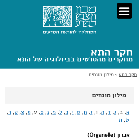
לג
לג
תוכן
ניווט
חקר התא
מחקרים מהסרטים בביולוגיה של התא
חקר התא
>
מילון מונחים
מילון מונחים
א
, ב,
ג
,
ד
,
ה
, ו,
ז
,
ח
,
ט
,
י
,
כ
,
ל
,
מ
,
נ
,
ס
, ע,
פ
,
צ
,
ק
,
ר
,
ש
,
ת
אברון (Organelle)