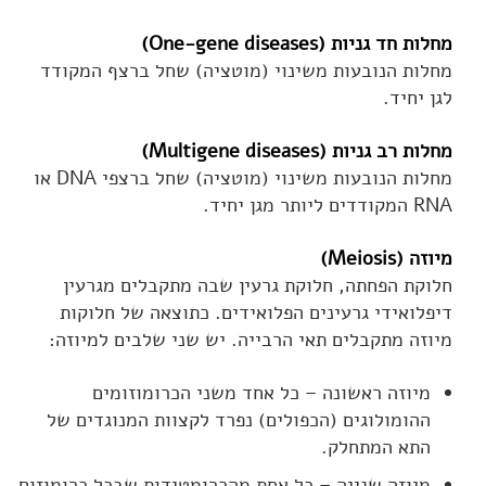
מחלות חד גניות (One-gene diseases)
מחלות הנובעות משינוי (מוטציה) שחל ברצף המקודד
לגן יחיד.
מחלות רב גניות (Multigene diseases)
מחלות הנובעות משינוי (מוטציה) שחל ברצפי DNA או
RNA המקודדים ליותר מגן יחיד.
מיוזה (Meiosis)
חלוקת הפחתה, חלוקת גרעין שבה מתקבלים מגרעין
דיפלואידי גרעינים הפלואידים. כתוצאה של חלוקות
מיוזה מתקבלים תאי הרבייה. יש שני שלבים למיוזה:
מיוזה ראשונה – כל אחד משני הכרומוזומים
ההומולוגים (הכפולים) נפרד לקצוות המנוגדים של
התא המתחלק.
מיוזה שנייה – כל אחת מהכרומטידות שבכל כרומוזום