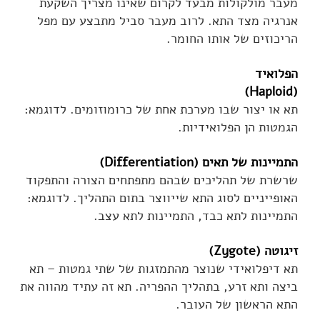
מעבר מולקולות מבעד לקרום שאינו מצריך השקעת
אנרגיה מצד התא. לרוב מעבר סביל מתבצע עם מפל
הריכוזים של אותו החומר.
הפלואיד
(Haploid)
תא או יצור שבו מערכת אחת של כרומוזומים. לדוגמא:
הגמטות הן הפלואידיות.
התמיינות של תאים (Differentiation)
שרשרת של תהליכים שבהם מתפתחים הצורה והתפקוד
האופייניים לסוג התא שייווצר בתום התהליך. לדוגמא:
התמיינות לתא כבד, התמיינות לתא עצב.
זיגוטה (Zygote)
תא דיפלואידי שנוצר מהתמזגות של שתי גמטות – תא
ביצה ותא זרע, בתהליך ההפריה. תא זה עתיד מהווה את
התא הראשון של העובר.