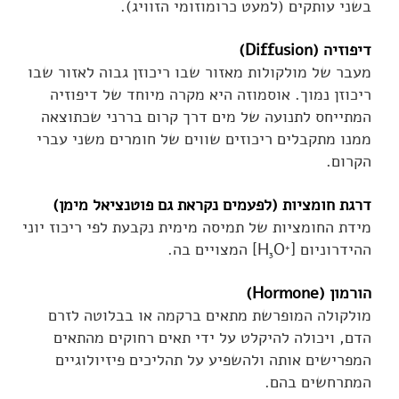
בשני עותקים (למעט כרומוזומי הזוויג).
דיפוזיה (Diffusion)
מעבר של מולקולות מאזור שבו ריכוזן גבוה לאזור שבו
ריכוזן נמוך. אוסמוזה היא מקרה מיוחד של דיפוזיה
המתייחס לתנועה של מים דרך קרום בררני שכתוצאה
ממנו מתקבלים ריכוזים שווים של חומרים משני עברי
הקרום.
דרגת חומציות (לפעמים נקראת גם פוטנציאל מימן)
מידת החומציות של תמיסה מימית נקבעת לפי ריכוז יוני
ההידרוניום
]
O
[H
המצויים בה.
+
3
הורמון (Hormone)
מולקולה המופרשת מתאים ברקמה או בבלוטה לזרם
הדם, ויכולה להיקלט על ידי תאים רחוקים מהתאים
המפרישים אותה ולהשפיע על תהליכים פיזיולוגיים
המתרחשים בהם.