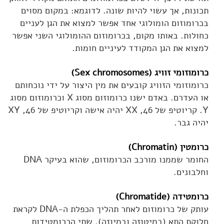
תכונות, אך עשוי להיות שונה. לדוגמא: במקום מסוים
בכרומוזום הומולוגי אחד אפשר למצוא את הגן לעניים
כחולות. באותו מקום, בכרומוזום ההומולוגי השני אפשר
למצוא את הגן המקודד לעיניים חומות.
כרומוזומי זוויג (Sex chromosomes)
כרומוזומי הזוויג קובעים את מין היצור על ידי נוכחותם
או העדרם. באדם ישנו כרומוזום מסוג X וכרומוזום מסוג
Y. קריוטיפ של 46, XX יהיה אישה וקריוטיפ של 46, XY
יהיה גבר.
כרומטין (Chromatin)
החומר שממנו מורכב הכרומוזום, שהוא בעיקר DNA
וחלבונים.
כרומטידה (Chromatide)
עותק של כרומוזום לאחר תהליך הכפלת ה-DNA לקראת
חלוקת התא (במיטוזה ובמיוזה). שתי הכרומטידות