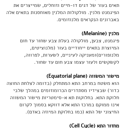
תאים בעור של דגים דו-חיים וזוחלים, שמייצרים את
הפיגמנט מלנין. מולקולות המלנין מאוחסנות בתאים אלה
באברונים הנקראים מלנוזומים.
מלנין (Melanine)
פיגמנט, צבען, מולקולה בעלת צבע שחור עד חום
המיוצרת בתאים ייחודיים בעור (מלנוציטים,
מלנופורים)ומעניקה לעיניים, לשערות, לפרווה,
לקשקשים ולעור עצמו צבע חום עד שחור.
מישור המשווה (Equatorial plane)
הוא משטח במרחב התא המתחלק (בדומה לצלחת החוצה
כדור) שבצידיו מסתדרים הכרומוזומים במהלך שלבי
חלוקת התא. בחלוקות תא א-סימטריות מישור המשווה
אינו ממוקם במרכז התא אלא דווקא בסמוך לקרום
החיצוני של התא (כמו בחלוקת המיוזה באדם).
מחזור התא (Cell Cycle)