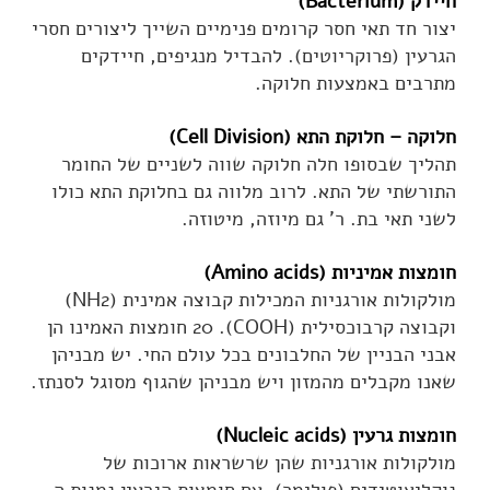
חיידק (Bacterium)
יצור חד תאי חסר קרומים פנימיים השייך ליצורים חסרי
הגרעין (פרוקריוטים). להבדיל מנגיפים, חיידקים
מתרבים באמצעות חלוקה.
חלוקה – חלוקת התא (Cell Division)
תהליך שבסופו חלה חלוקה שווה לשניים של החומר
התורשתי של התא. לרוב מלווה גם בחלוקת התא כולו
לשני תאי בת. ר' גם מיוזה, מיטוזה.
חומצות אמיניות (Amino acids)
מולקולות אורגניות המכילות קבוצה אמינית (NH2)
וקבוצה קרבוכסילית (COOH). 20 חומצות האמינו הן
אבני הבניין של החלבונים בכל עולם החי. יש מבניהן
שאנו מקבלים מהמזון ויש מבניהן שהגוף מסוגל לסנתז.
חומצות גרעין (Nucleic acids)
מולקולות אורגניות שהן שרשראות ארוכות של