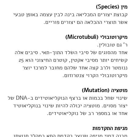
מין (Species)
קבוצת יצורים המכליאה בינה לבין עצמה באופן טבעי
אשר תוצרי ההכלאה הם יצורים פוריים.
מיקרוטובולי (Microtubuli)
ר' גם טובולין.
אחד מהסוגים של סיבי השלד התוך-תאי. סיבים אלה
קשיחים יותר מסיבי אקטין, קוטרם החיצוני הוא 25
ננומטר ולרב קצה אחד שלהם מחובר למרכז יוצר
מיקרוטובולי הקרוי צנטרוזום.
מוטציה (Mutation)
שינוי שחל בכמות או ברצף הנוקליאוטידים ב-DNA של
יצור מסוים. מוטציה יכולה להיות שינוי בנוקליאוטיד
אחד או במספר רב של נוקליאוטידים.
מניפת התקדמות
מבנה דמוי מניפה שנוצר בקדמת התא במהלך תנועתו,