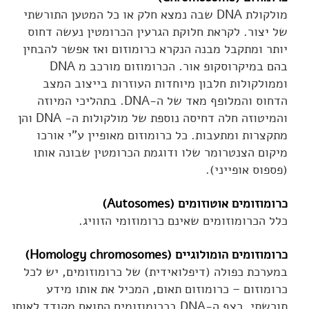
מולקולת DNA שבה נמצא חלק או כל המטען התורשתי
של יצור. לקראת חלוקת הגרעין הכרומטין נעשה דחוס
יותר ומתקבל מבנה הנקרא כרומוזום ואז אפשר להבחין
בהם במיקרוסקופ אור. הכרומוזום מורכב מ DNA
וממולקולות חלבון מיוחדות העוזרות בייצוב המצב
הדחוס והמלופף מאד של ה-DNA. בתהליכי המיוזה
והמיטוזה חלה דחיסה נוספת של מולקולות ה- DNA והן
מתקצרות ומתעבות. כל כרומוזום מאופיין ע"י אורכו
מיקום הצנטרומר שלו ודוגמת הכרומטין שבונה אותו
(פספוס אופייני).
כרומוזומים אוטוזומים (Autosomes)
כלל הכרומוזומים שאינם כרומוזומי הזוויג.
כרומוזומים הומולוגיים (Homology chromosomes)
במערכת כפולה (דיפלואידית) של כרומוזומים, יש לכל
כרומוזום – כרומוזום תאום, המכיל את אותו מידע
תורשתי. רצף ה-DNA בכרומוזומים התואם מקודד לאותן