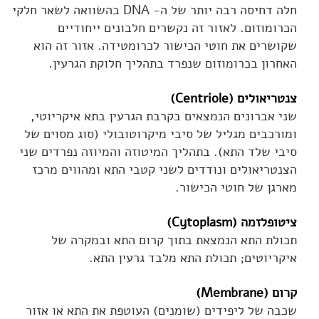
חלה דחיסה רבה יותר של ה- DNA בהשוואה לשאר חלקי
הכרומוזום. לאזור זה נקשרים חלבונים ייחודיים
שקושרים את חוטי הכישור לכרומטידה. אזור זה הוא
האחרון בכרומוזום שנפרד בתהליך חלוקת הגרעין.
צנטריאולים (Centriole)
שני אברונים הנמצאים בקרבת הגרעין בתא איקריוטי,
ומורכבים מגליל של סיבי מיקרוטובולי (סוג מסוים של
סיבי שלד התא). בתהליך המיטוזה והמיוזה נפרדים שני
הצנטריאולים ונודדים לשני קטבי התא ומהווים מרכז
מארגן של חוטי הכישור.
ציטופלזמה (Cytoplasm)
תכולת התא הנמצאת בתוך קרום התא ובמקרה של
איקריוטים; תכולת התא מלבד גרעין התא.
קרום (Membrane)
שכבה של ליפידים (שומנים) העוטפת את התא או אזור