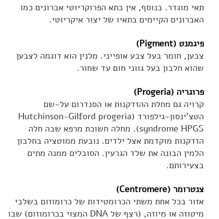
תאי מוגדר. בנוסף, אין בתא הפרוקריוטי אברונים כמו
האברונים הקיימים בתאיו של יצור איקריוטי.
פיגמנט (Pigment)
צבען, חומר בעל צבע אופייני. מלנין הוא דוגמה לצבען
שהוא חלבון בעל גווני חום עד שחור.
פרוגריה (Progeria)
קרויה גם מחלת ההזדקנות או הסנדרום על-שם
הטצ'ינסון-גילפורד (Hutchinson-Gilford progeria
syndrome HPGS). מחלה חשוכת מרפא שבה חלה
הזדקנות מוקדמת אצל ילדים. נובעת ממוטציה בחלבון
הלמין הבונה את שלד הגרעין. הסובלים ממנה מתים
בצעירותם.
צנטרומר (Centromere)
אזור בכל אחת משתי הכרומטידות של כרומוזום בשלבי
מיטוזה או מיוזה, (רצף של DNA המצוי בכרומוזום) שבו