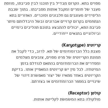
מסוים בתא. הקרום מבדיל בין תוכנו לבין סביבתו, מווסת
מעבר של חומרים ומקבל אותות מסביבתו. בתוך שכבת
הליפידים מעוגנים גם חלבונים וסוכרים. האזורים בתא
הנתחמים בקרום קרויים אברונים ובשל היבדלותם מיתר
סביבת התא, יכולים להתבצע בתוכם תהליכים כימיים
וביולוגיים בתנאים ייחודיים.
קריוטיפ (Karyotype)
מצבת כלל הכרומוזומים של תא. לרוב, כדי לקבל את
תמונת הקריוטיפ של פרט מסוים, צובעים מצלמים
ומסדרים את הכרומוזומים בהתאם לגודלם בזמן
המיטוזה. לכל מין יש קריוטיפ המאפיין אותו. בדיקת
הקריוטיפ באחד מתאיו של יצור מאפשרת זיהוי של
שינויים במספר הכרומוזומים או בצורתם.
קולטן (Receptor)
מולקולה בתא המשמשת לקליטת אותות.