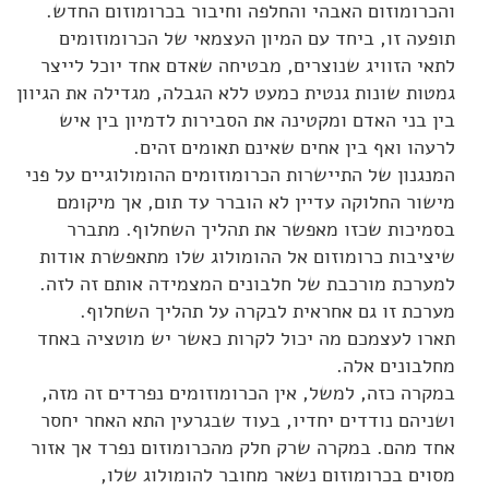
והכרומוזום האבהי והחלפה וחיבור בכרומוזום החדש.
תופעה זו, ביחד עם המיון העצמאי של הכרומוזומים
לתאי הזוויג שנוצרים, מבטיחה שאדם אחד יוכל לייצר
גמטות שונות גנטית כמעט ללא הגבלה, מגדילה את הגיוון
בין בני האדם ומקטינה את הסבירות לדמיון בין איש
לרעהו ואף בין אחים שאינם תאומים זהים.
המנגנון של התיישרות הכרומוזומים ההומולוגיים על פני
מישור החלוקה עדיין לא הוברר עד תום, אך מיקומם
בסמיכות שכזו מאפשר את תהליך השחלוף. מתברר
שיציבות כרומוזום אל ההומולוג שלו מתאפשרת אודות
למערכת מורכבת של חלבונים המצמידה אותם זה לזה.
מערכת זו גם אחראית לבקרה על תהליך השחלוף.
תארו לעצמכם מה יכול לקרות כאשר יש מוטציה באחד
מחלבונים אלה.
במקרה כזה, למשל, אין הכרומוזומים נפרדים זה מזה,
ושניהם נודדים יחדיו, בעוד שבגרעין התא האחר יחסר
אחד מהם. במקרה שרק חלק מהכרומוזום נפרד אך אזור
מסוים בכרומוזום נשאר מחובר להומולוג שלו,