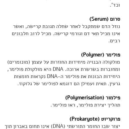
וכד'.
סרום (Serum)
נוזל הדם שמתקבל לאחר שחלה תגובת קרישה, ואשר
אינו מכיל תאי דם וגורמי קרישה. מכיל לרוב חלבונים
רבים.
פולימר (Polymer)
מולקולה הבנויה מיחידות החוזרות על עצמן (מונומרים)
ומחוברות בשרשרת ארוכה. DNA היא מולקולת פולימר,
היחידות הבונות את פולימר ה-DNA נקראות חומצות
גרעין. תאית ועמילן הם דוגמא לפולימר של גלוקוז.
פילמור (Polymerisation)
תהליך יצירת פולימר, ראו פולימר.
פרוקריוט (Prokaryote)
יצור שבו החומר התורשתי (DNA) אינו תחום באברון תוך