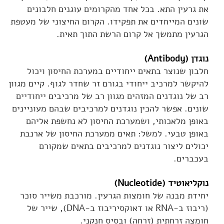
את גרעין התא. בכל אחד מהקרומים עוגנים חלבונים
שונים המייחדים את תפקידו. הקרום החיצוני של מעטפת
הגרעין מתמשך אל קרום הרשת התוך תאית.
נוגדן (Antibody)
חלבון שנוצר בתאים ייחודיים במערכת החיסון ויכול
להיקשר למרכיב ייחודי בגורם זר שחדר לגוף. קיים מגוון
רב של נוגדנים המזהים מגוון רב של מרכיבים ייחודיים
שונים. אפשר להכין נוגדנים למרכיבים שבהם מעוניינים
באופן מלאכותי, ושמערכת החיסון לא נחשפת אליהם
באופן טבעי. למשל: תאים ממערכת החיסון של ארנבת
יכולים ליצור נוגדנים למרכיבים בתאים שמקורם
בעכברים.
נוקליאוטיד (Nucleotide)
יחידת מבנה של חומצות הגרעין. מורכבת משייר סוכר
(ריבוז ב-RNA או דאוקסיריבוז ב-DNA), שייר של
חומצה זרחתית (זרחה) ובסיס חנקני.