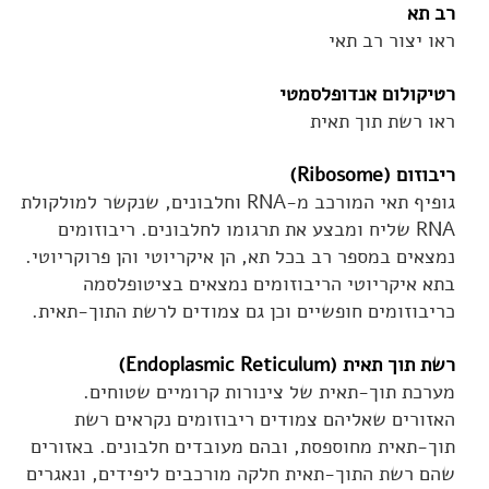
רב תא
ראו יצור רב תאי
רטיקולום אנדופלסמטי
ראו רשת תוך תאית
ריבוזום (Ribosome)
גופיף תאי המורכב מ-RNA וחלבונים, שנקשר למולקולת
RNA שליח ומבצע את תרגומו לחלבונים. ריבוזומים
נמצאים במספר רב בכל תא, הן איקריוטי והן פרוקריוטי.
בתא איקריוטי הריבוזומים נמצאים בציטופלסמה
כריבוזומים חופשיים וכן גם צמודים לרשת התוך-תאית.
רשת תוך תאית (Endoplasmic Reticulum)
מערכת תוך-תאית של צינורות קרומיים שטוחים.
האזורים שאליהם צמודים ריבוזומים נקראים רשת
תוך-תאית מחוספסת, ובהם מעובדים חלבונים. באזורים
שהם רשת התוך-תאית חלקה מורכבים ליפידים, ונאגרים