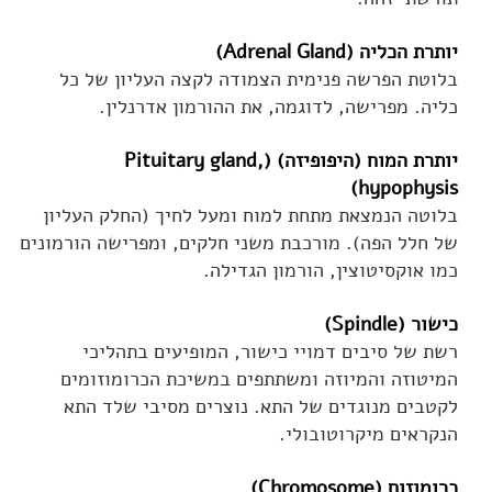
יותרת הכליה (Adrenal Gland)
בלוטת הפרשה פנימית הצמודה לקצה העליון של כל
כליה. מפרישה, לדוגמה, את ההורמון אדרנלין.
יותרת המוח (היפופיזה) (Pituitary gland,
hypophysis)
בלוטה הנמצאת מתחת למוח ומעל לחיך (החלק העליון
של חלל הפה). מורכבת משני חלקים, ומפרישה הורמונים
כמו אוקסיטוצין, הורמון הגדילה.
כישור (Spindle)
רשת של סיבים דמויי כישור, המופיעים בתהליכי
המיטוזה והמיוזה ומשתתפים במשיכת הכרומוזומים
לקטבים מנוגדים של התא. נוצרים מסיבי שלד התא
הנקראים מיקרוטובולי.
כרומוזום (Chromosome)