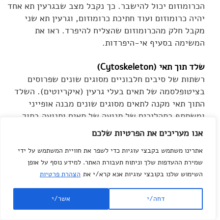
הכרומוזום יכול להישבר. כך נקבל מצב שבגרעין תא אחד
יהיה כרומוזום ועוד חתיכת כרומוזום, וגרעין תא שני
מקבל חלק מהכרומוזום שהצליח להיפרד. ראו את
המשימה בסעיף אי-היפרדות.
שלד תוך תאי (Cytoskeleton)
רשתות של סיבים חלבוניים מסוגים שונים שפרוסים
בציטופלסמה של תאים בעלי גרעין (איקריוטים). השלד
התוך תאי מקנה לתאים מסוגים שונים מבנה אופייני
ומשתתף בתהליכים של תנועה של תאים ותנועה בתוך
תאים.
אנו מעריכים את הפרטיות שלכם
אתרינו משתמש בקבצי עוגיות כדי לשפר את חוויית המשתמש על ידי
שלד הגרעין (Nuclear lamina)
שמירת ההעדפות שלך וניתוח תעבורת האתר. למידע נוסף על אופן
שלד הגרעין קרוי גם למינה. סיבים חלבוניים בתוך
השימוש שלנו בקובצי עוגיות אנא קרא/י את
הצהרת פרטיות
הגרעין המחוברים לקרום הפנימי של הגרעין. סיבים אלה
מקנים יציבות לגרעין וכמו כן אוחזים בכרומוזומים.
דחה/י
אשר/י
בחלוקת הגרעין סיבים אלה מתפרקים לגמרי ונבנים
מחדש עם בניית קרומי הגרעין החדשים בתאי הבת.