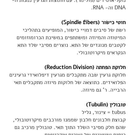
נוקליאוטידים (פולימר). עם חומצות הגרעין נמנות ה-
DNA וה- RNA.
חוטי כישור (Spindle fibers)
רשת של סיבים דמויי כישור, המופיעים בתהליכי
המיטוזה והמיוזה ומשתתפים במשיכת הכרומוזומים
לקטבים מנוגדים של התא. נוצרים מסיבי שלד התא
הנקראים מיקרוטובולי.
חלוקת הפחתה (Reduction Division)
חלוקת גרעין שבה מתקבלים מגרעין דיפלואידי גרעינים
הפלואידים. כתוצאה של חלוקות מיוזה מתקבלים תאי
הרבייה. ר' גם מיוזה.
טובולין (Tubulin)
tubus = צינור, גליל
קבוצת חלבונים חלבון שממנו מורכבים מיקרוטובולי,
שהם חלק מסיבי השלד התוך תאי. טובולין מרכיב גם
ריסים ושוטונים של יצורים איקריוטים.