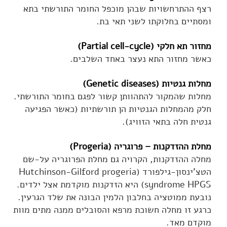
רצף ההתרחשויות שבהן מוכפל החומר התורשתי בתא
ומסתיים בחלוקתו לשני תאי בת.
מחזור תא חלקי (Partial cell-cycle)
כאשר מחזור התא נעצר באחד השלבים.
מחלות גנטיות (Genetic diseases)
מחלות שהמקור להתהוותן קשור לפגם בחומר התורשתי.
חלק מהמחלות הגנטיות הן תורשתיות (כאשר הפגיעה
גנטית חלה בתאי הזוויג).
מחלת ההזדקנות – פרוגריה (Progeria)
מחלה ההזדקנות, הקרויה גם מחלת הפרוגריה על-שם
הטצ'ינסון-גילפורד (Hutchinson-Gilford progeria
syndrome HPGS) היא הזדקנות מוקדמת אצל ילדים.
נובעת ממוטציה בחלבון הלמין הבונה את שלד הגרעין.
כרגע זו מחלה חשוכת מרפא והסובלים ממנה מתים מוות
מוקדם מאד.