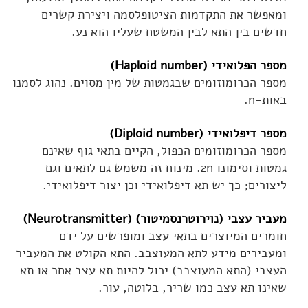
ומאפשר את התקדמות הציטופלסמה ויצירת קשרים
חדשים בין התא לבין המשטח שעליו הוא נע.
מספר הפלואידי (Haploid number)
מספר הכרומוזומים שבגמטות של מין מסוים. נהוג לסמנו
באות-n.
מספר דיפלואידי (Diploid number)
מספר הכרומוזומים הכפול, הקיים בתאי גוף שאינם
גמטות וסימונו 2n. מינוח זה משמש גם לתאים וגם
ליצורים; כך יש תא דיפלואידי וכן יצור דיפלואידי.
מעביר עצבי (נוירוטרנסמיטור) (Neurotransmitter)
חומרים המיוצרים בתאי עצב ומופרשים על ידם
ומעבירים מידע לתא המעוצבב. התא הקולט את המעביר
העצבי (התא המעוצבב) יכול להיות תא עצב אחר או תא
שאינו תא עצב כמו שריר, בלוטה, עור.