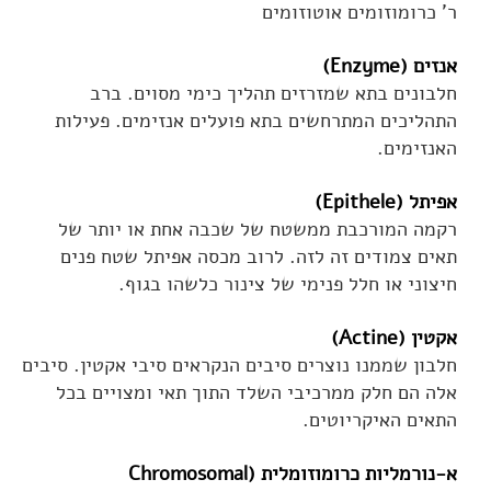
ר' כרומוזומים אוטוזומים
אנזים (Enzyme)
חלבונים בתא שמזרזים תהליך כימי מסוים. ברב
התהליכים המתרחשים בתא פועלים אנזימים. פעילות
האנזימים.
אפיתל (Epithele)
רקמה המורכבת ממשטח של שכבה אחת או יותר של
תאים צמודים זה לזה. לרוב מכסה אפיתל שטח פנים
חיצוני או חלל פנימי של צינור כלשהו בגוף.
אקטין (Actine)
חלבון שממנו נוצרים סיבים הנקראים סיבי אקטין. סיבים
אלה הם חלק ממרכיבי השלד התוך תאי ומצויים בכל
התאים האיקריוטים.
א-נורמליות כרומוזומלית (Chromosomal