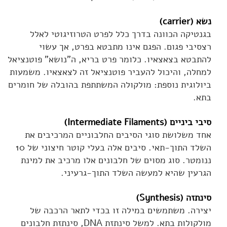
נשא (carrier)
בגנטיקה הכוונה בדרך כלל לפרט הטרוזיגוטי לאלל
רצסיבי פגום. הפגם אינו מתבטא בפרט, אך עשוי
להתבטא בצאצאיו. כלומר פרט בריא, ה"נושא" פוטנציאל
למחלה, והיכול להעביר פוטנציאל זה לצאצאיו. משמעות
ביולוגית נוספת: מולקולה המשתתפת בהובלה של חומרים
בתא.
סיבי ביניים (Intermediate Filaments)
אחד משלושת סוגי הסיבים החלבוניים המרכיבים את
השלד התוך-תאי. סיבים אלה בעלי קוטר חיצוני של 10
ננומטר. סוג מסוים של חלבונים אלו מרכיב את למינת
הגרעין שהיא למעשה השלד התוך-גרעיני.
סינתזה (Synthesis)
יצירה. משתמשים במילה זו בכדי לתאר הרכבה של
מולקולות בתא. למשל סינתזת DNA, סינתזת חלבונים