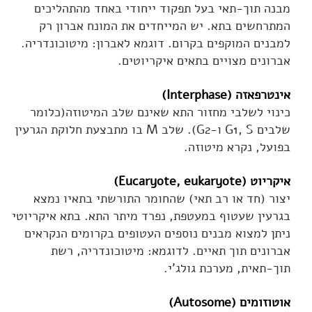
מבנה תוך-תאי בעל תפקוד ייחודי באחד מהתהליכים
המתרחשים בתא. יש המייחדים את המונח אברון רק
למבנים המוקפים בקרום. דוגמא לאברון: מיטוכונדריה.
אברונים מצויים בתאים איקריוטים.
אינטרפאזה (Interphase)
כינוי לשלבי מחזור התא שאינם שלב המיטוזה(כלומר
שלבים G1, S ו-G2). שלב M בו מתבצעת חלוקת הגרעין
בפועל, נקרא מיטוזה.
איקריוט (Eucaryote, eukaryote)
יצור (חד או רב תאי) שהחומר התורשתי בתאיו נמצא
בגרעין שעטוף במעטפת, נפרד מיתר התא. בתא איקריוטי
ניתן למצוא מבנים נוספים העטופים בקרומים הנקראים
אברונים תוך תאיים. לדוגמא: מיטוכונדריה, רשת
תוך-תאית, מערכת גולג'י.
אוטוזומים (Autosome)