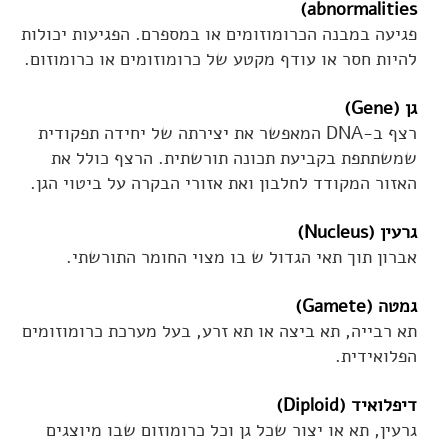
abnormalities)
פגיעה במבנה הכרומוזומים או במספרם. הפגיעות יכולות
להיות חסר או עודף מקטע של כרומוזומים או כרומוזום.
גן (Gene)
רצף ב-DNA המאפשר את יצירתה של יחידה תפקודית
שמשתתפת בקביעת תכונה תורשתית. הרצף כולל את
האזור המקודד לחלבון ואת אזורי הבקרה על ביטוי הגן.
גרעין (Nucleus)
אברון תוך תאי הגדול ש בו מצוי החומר התורשתי.
גמטה (Gamete)
תא רבייה, תא ביצה או תא זרע, בעל מערכת כרומוזומים
הפלואידית.
דיפלואיד (Diploid)
גרעין, תא או יצור שכל גן וכל כרומוזום שבו מיוצגים