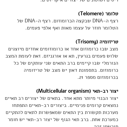
טלומר (Telomere)
רצף ה-DNA שבקצה הכרומוזום. רצף ה-DNA של
הטלומר חוזר על עצמו מאות ואף אלפי פעמים.
טריזומיה (Trisomy)
מצב שבו כרומוזום אחד או כרומוזומים אחדים מיוצגים
שלוש פעמים בגרעין, תא או אורגניזם. זאת לעומת המצב
הנורמלי שבו קיימים ברב התאים שני עותקים של כל
כרומוזום. בתסמונת דאון יש מצב של טריזומיה
בכרומוזום מספר 21.
יצור רב-תאי (Multicellular organism)
יצור הבנוי מיותר מתא אחד. בתאים של יצורים רב תאיים
נמצאים קרומים פנימיים. ביצורים רב-תאיים התפתחו
מערכות תקשורת בין התאים שמאפשרות לתאים להתקיים
כמערכת אחת. ברב תאי הגוף של יצור רב-תאי יש חומר
תורשתי זהה.