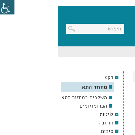
בניווט
מקלדת,
יש
ללחוץ
על
מקש
רקע
האנטר
לפתיחת
מחזור התא
תת
התפריט
השלבים במחזור התא
הכרומוזומים
שיטות
הרחבה
סיכום