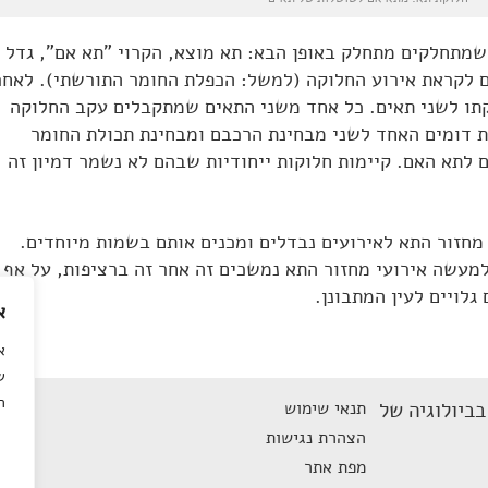
מתחלקים מתחלק באופן הבא: תא מוצא, הקרוי "תא אם", גדל
ם לקראת אירוע החלוקה (למשל: הכפלת החומר התורשתי). לאחר
תו לשני תאים. כל אחד משני התאים שמתקבלים עקב החלוקה
ת דומים האחד לשני מבחינת הרכבם ומבחינת תכולת החומר
ם לתא האם. קיימות חלוקות ייחודיות שבהם לא נשמר דמיון זה
חזור התא לאירועים נבדלים ומכנים אותם בשמות מיוחדים.
למעשה אירועי מחזור התא נמשכים זה אחר זה ברציפות, על אף
גלויים לעין המתבונן.
א
א
ש
ה
ביולוגיה של
תנאי שימוש
הצהרת נגישות
מפת אתר