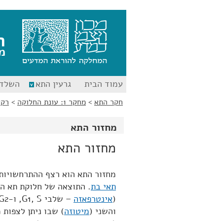
לג
לג
תוכן
ניווט
ח
מ
עמוד הבית
גרעין התא
השלד 
חקר התא
>
מחקר 1: עונת החלוקה
>
רקע
מחזור התא
מחזור התא
מחזור התא הוא רצף ההתרחשויות 
תאי בת
. התוצאה של חלוקת תא הי
(
אינטרפאזה
– שלבי G1, S, ו-G2 יחדיו) שבו לא נצפים מבעד למיקרוסקופ שינויים ב
והשני (
מיטוזה
) שבו ניתן לצפות