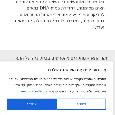
בשיטה זו משתמשים בין השאר לזיהוי אוכלוסיות
תאים מסומנות, למדידת כמות DNA בתאים,
לבדיקת תוצרי פעילויות אנזימטיות המתרחשות
בתוך התאים, למדידת שינויים פיסיולוגיים בתאים
ועוד.
חקר התא - מחקרים מהסרטים בביולוגיה של התא
תנאי שימוש
אנו מעריכים את הפרטיות שלכם
הצהרת נגישות
אתרינו משתמש בקבצי עוגיות כדי לשפר את חוויית המשתמש על ידי
מפת אתר
שמירת ההעדפות שלך וניתוח תעבורת האתר. למידע נוסף על אופן
צור קשר
השימוש שלנו בקובצי עוגיות אנא קרא/י את
הצהרת פרטיות
Department of Science
© All rights reserved to
דחה/י
אשר/י
Teaching
, Weizmann Institute of Science