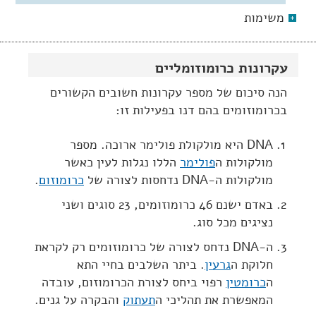
משימות
עקרונות כרומוזומליים
הנה סיכום של מספר עקרונות חשובים הקשורים
בכרומוזומים בהם דנו בפעילות זו:
DNA היא מולקולת פולימר ארוכה. מספר
מולקולות ה
פולימר
הללו נגלות לעין כאשר
מולקולות ה-DNA נדחסות לצורה של
כרומוזום
.
באדם ישנם 46 כרומוזומים, 23 סוגים ושני
נציגים מכל סוג.
ה-DNA נדחס לצורה של כרומוזומים רק לקראת
חלוקת ה
גרעין
. ביתר השלבים בחיי התא
ה
כרומטין
רפוי ביחס לצורת הכרומוזום, עובדה
המאפשרת את תהליכי ה
תעתוק
והבקרה על גנים.