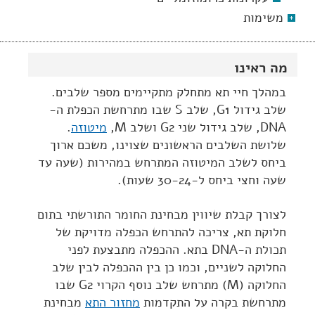
משימות
מה ראינו
במהלך חיי תא מתחלק מתקיימים מספר שלבים.
שלב גידול G1, שלב S שבו מתרחשת הכפלת ה-
DNA, שלב גידול שני G2 ושלב M,
מיטוזה
.
שלושת השלבים הראשונים שצוינו, משכם ארוך
ביחס לשלב המיטוזה המתרחש במהירות (שעה עד
שעה וחצי ביחס ל-30-24 שעות).
לצורך קבלת שיווין מבחינת החומר התורשתי בתום
חלוקת תא, צריכה להתרחש הכפלה מדויקת של
תכולת ה-DNA בתא. ההכפלה מתבצעת לפני
החלוקה לשניים, וכמו כן בין ההכפלה לבין שלב
החלוקה (M) מתרחש שלב נוסף הקרוי G2 שבו
מתרחשת בקרה על התקדמות
מחזור התא
מבחינת