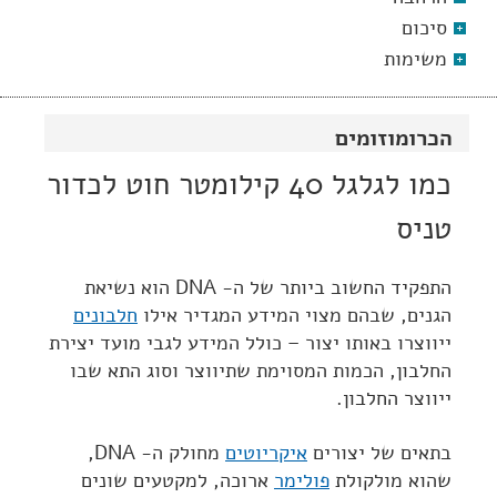
סיכום
משימות
הכרומוזומים
כמו לגלגל 40 קילומטר חוט לכדור
טניס
התפקיד החשוב ביותר של ה- DNA הוא נשיאת
הגנים, שבהם מצוי המידע המגדיר אילו
חלבונים
ייווצרו באותו יצור – כולל המידע לגבי מועד יצירת
החלבון, הכמות המסוימת שתיווצר וסוג התא שבו
ייווצר החלבון.
בתאים של יצורים
איקריוטים
מחולק ה- DNA,
שהוא מולקולת
פולימר
ארוכה, למקטעים שונים