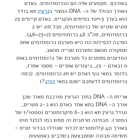
באורכם. מקטעים אלה הם הכרומוזומים. באדם
האורך הכולל של ה- DNA המצוי ב
גרעין
תא בודד
הוא בערך 3×10
בסיסים חנקניים. באדם קיימים 23
9
סוגים שונים של כרומוזומים, מכל סוג יש 2
כרומוזומים, סה"כ 46 כרומוזומים (2×23=46).
הסיבה לכפילות הזו היא מערכת כרומוזומים אחת
שמקורה מהאם ומערכת שנייה מהאב.
המדענים מסמנים כל מערכת של כרומוזומים באות
n (באדם – 23, ביצורים אחרים – מספר אחר),
כלומר בתאי גוף האדם יש 2n כרומוזומים. (כמה
כרומוזומים לדעתכם ישנם בתאי
זוויג
?)
אריזת ה- DNA בתוך הגרעין מורכבת מאוד שכן
אורך ה- DNA בתא אחד באדם הוא כ-2 מטרים,
וגודל גרעין תא הוא כ-6 מיקרומטרים (1/1000 של
המטר). מבחינה מרחבית זה ממש כמו לגלגל חוט
באורך 40 קילומטרים לכדור שגודלו ככדור טניס –
משימה סבוכה שמתבצעת בשלבים באמצעות