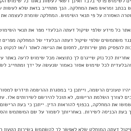
עדים לשימוש פרטי בלבד ואינך רשאי לעשות באתר כל שימוש הק
ש בכתב ומראש מאת המחלקה. הנך מתחייב בזאת שלא לעשות שי
טרה האסורה על פי תנאי השימוש. המחלקה שומרת לעצמה את ה
עולה נגד משתמשים שלפי שיקול דעתה הבלעדי של המחלקה מפרים 
ת להפסיק מתן שירותים, לחסום את הגישה לאתר ו/או לנקוט ב
ל אחריות לכל נזק שייגרם לך כתוצאה מכל שימוש לרעה באתר על
הבלעדית לכל שימוש אסור כאמור שנעשה על ידך ומתחייב לשפו
ר יהיו טעונים הרשמה, וייתכן כי במסגרת ההרשמה תידרש למסור
ים לצורך השלמת הרישום, לא תוכל להירשם לשירותים אלו. על 
שמשו את המחלקה, בכפוף להוראות הדין. ייתכן כי בעת הרישו
 בעת הכניסה לשירות. באחריותך לשמור על שם המשתמש והסי
י שיקול דעתה המוחלט שלא לאפשר לך להשתמש בשירות הטעון רי