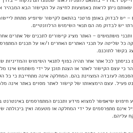
4.4.1. יישומונים של פרוייקט PhET – בהתאם להפניה לאתר שממנו הם נלק
אחרים – יש לבדוק באופן פרטני בהתאם לקישור שיופיע מתחת ליישו
תו יש לבדוק מה הם תנאי השימוש הרלוונטיים.
4. תכני קישורים (Links) ותכני משתמשים – האתר מציג קישורים לתכנים של אתר
ה כל שליטה על תכני האתרים האחרים ו/או על תכנים המתפרס
ג בקשר לתוכנם.
 עם כניסתך לכל אתר אחר תהיה כפוף לתנאי השימוש והמדיניות של
הר כי עצם הקישור לאתר או הצגת תוכן על ידי משתמש אינו מלמ
הסכמה לעובדה המצוינת בהם. המחלקה אינה מתחייבת כי כל הק
רנט פעיל. עצם הימצאותו של קישור לאתר מסוים באתר אינה מל
מנוע חיפוש שיאפשר למצוא מידע ותכנים המתפרסמים באינטרנט 
יל אינם מתפרסמים על ידי המחלקה או מטעמה ואין ביכולתה ש
ח עליהם.