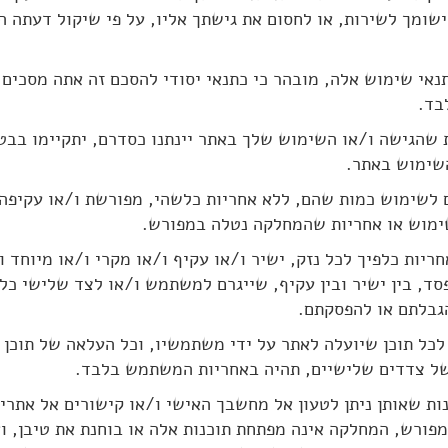
ומך לשירות, או לחסום את גישתך אליו, על פי שיקול דעתה ה
 בתנאי שימוש אלה, מובהר כי כתנאי יסודי להסכם זה אתה מסכי
בד.
בת שהגישה ו/או השימוש שלך באתר יינתנו כסדרם, יתקיימו בבט
שימוש באתר.
נים לשימוש כמות שהם, ללא אחריות כלשהי, מפורשת ו/או עקיפה
שימוש או אחריות שהמחלקה נטלה במפורש.
אחריות כלפיך לכל נזק, ישיר ו/או עקיף ו/או מקרי ו/או מיוחד ו
סד, בין ישיר ובין עקיף, שייגרם למשתמש ו/או לצד שלישי כל
הגבלתם או להפסקתם.
ת לכל תוכן שיועלה לאתר על ידי משתמשיו, וכל העלאה של תוכן
של צדדים שלישיים, תהיה באחריות המשתמש בלבד.
וכנות שאותן ניתן לטעון אל מחשבך האישי ו/או קישורים אל אתר
פורש, המחלקה אינה מפתחת תוכנות אלה או בוחנת את טיבן, וא