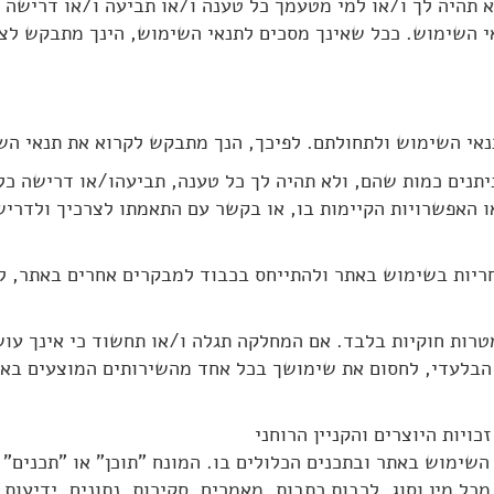
 לא תהיה לך ו/או למי מטעמך כל טענה ו/או תביעה ו/או דרישה
 השימוש. ככל שאינך מסכים לתנאי השימוש, הינך מתבקש לצ
ר ניתנים כמות שהם, ולא תהיה לך כל טענה, תביעהו/או דרישה כ
ו האפשרויות הקיימות בו, או בקשר עם התאמתו לצרכיך ולדריש
 באחריות בשימוש באתר ולהתייחס בכבוד למבקרים אחרים באתר, ל
למטרות חוקיות בלבד. אם המחלקה תגלה ו/או תחשוד כי אינך ע
הבלעדי, לחסום את שימושך בכל אחד מהשירותים המוצעים באתר
כויות היוצרים והקניין הרוחני
ל השימוש באתר ובתכנים הכלולים בו. המונח "תוכן" או "תכנים" 
מכל מין וסוג, לרבות כתבות, מאמרים, סקירות, נתונים, ידיעות,