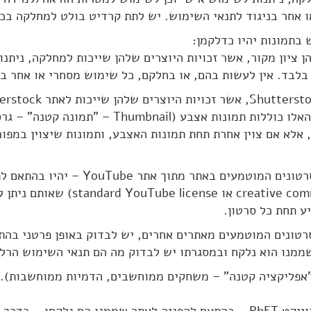
 אחר בניגוד לתנאי השימוש. יש לתת קרדיט בולט למחלקה בכל
 עליהן ציון מקור, אשר זכויות היוצרים שלהן שייכות למחלקה, נית
בד. אין לעשות בהם, או בחלקם, כל שימוש מסחרי או אחר בנ
באופן מוחלט. התמונות האלו כוללות תמונות אצב
לא אם צוין אחרת תחת תמונות האצבע, ותמונות שיצוין במפורש שהן מאתר
4.3.1. תנאי השימוש בסרטונים המוטמעים 
YouTube עצמו (creative commons או 
ש בסרטונים המוטמעים מאתרים אחרים, יש לבדוק באופן פרטני בה
שממנו הוא נלקח ובמסגרתו יש לבדוק מה הם תנאי השימוש הרלו
4. יישומונים – (applet "אפליקציה קטנה" – משחקים ממוחשבים, הדמיות ממוח