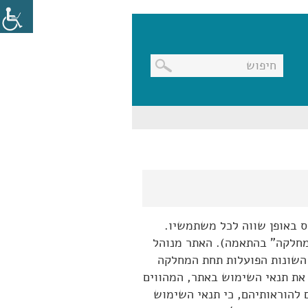
בניווט
מקלדת,
יש
ללחוץ
על
מקש
האנטר
לפתיחת
תת
התפריט
 באופן שווה לכל משתמשיו.
מחלקה" בהתאמה). האתר מנוהל
 השונות הפועלות תחת המחלקה
 את תנאי השימוש באתר, המהווים
 להוראותיהם, כי תנאי השימוש