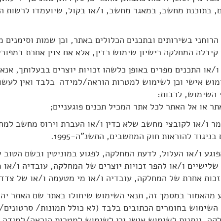
ם, בתוכנת מחשב, במאגר מחשב, ו/או בקול, שיועמדו לרשות 
ניין הרוחני בשירותים ובתכנים הכלולים באתר, וכן שמות וסימני
יבלה המחלקה רישיון שימוש כדין, אלא אם צוין אחרת במפור
תר ו/או התכנים מפרים באופן כלשהו זכויות יוצרים בבעלותך, אנ
וש אישי וכן לשימוש למטרות הוראה/למידה בלבד ואין לעשו
 השימוש, לרבות:
 לחומר ו/או לקובצי מחשב שלא כדין ו/או העברת וירוס מחשב למ
יגוד להוראות חוק המחשבים, התשנ"ה-1995.
וכן הפוגע ו/או העלול, לדעת המחלקה, לפגוע במוניטין ובשם הטוב
לישיים ו/או להפר זכויות יוצרים של המחלקה, עובדיה ו/או 
זכות אחרת של המחלקה, עובדיה ו/או מי מטעמה ו/או של צדדי
 מהאמור במסמך זה, תנאי השימוש שיחולו באתר שם האתר יהי
אי השימוש בחומרים הכתובים בלבד (לא כולל תמונות/ סרטונים/ 
קה, ניתנות לשימוש אישי וכן לשימוש למטרות הוראה/למידה ב