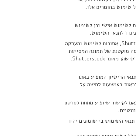
 שימוש בחומרים אלו.
נות לשימוש אישי וכן לשימוש
יגוד לתנאי השימוש.
4.2.2. תמונות מאתר Shutterstock, אשר זכויות היוצרים שלהן שייכות לאתר Shutterstock, אסורות לשימוש והעתקה
ע (Thumbnail – "תמונה קטנה" – גרסה מוקטנת של תמונה המסייעת
 Shutterstock.
באתר מתוך אתר YouTube – יהיו בהתאם לתנאי הרישיון המופיע באתר
standard YouTube license) שאותם ניתן לראות באמצעות לחיצה על
תאם לקישור שיופיע מתחת לסרטון
ונטיים.
שבות). תנאי השימוש ביישומונים יהיו