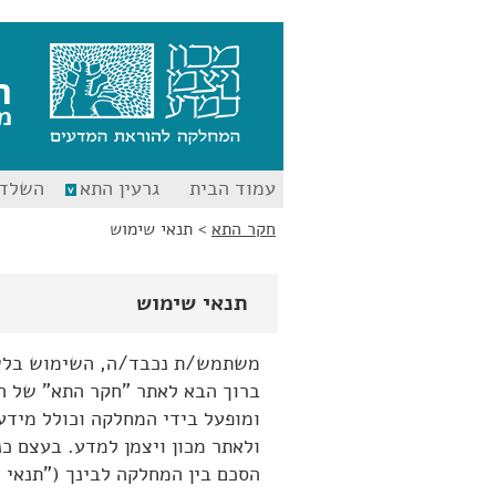
לג
לג
תוכן
ניווט
ח
מ
עמוד הבית
גרעין התא
השלד 
חקר התא
>
תנאי שימוש
תנאי שימוש
משתמש/ת נכבד/ה, השימוש בלשון
ברוך הבא לאתר "חקר התא" של ה
ומופעל בידי המחלקה וכולל מידע
ולאתר מכון ויצמן למדע. בעצם כנ
הסכם בין המחלקה לבינך ("תנאי 