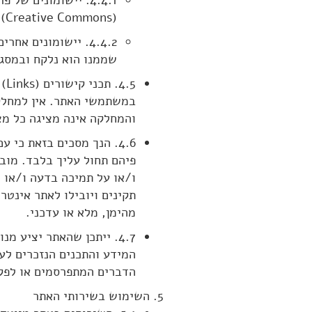
(Creative Commons) שאותם ניתן לראות באמצעות לחיצה על הקישור הבא המבהיר את תנאי הרשיון.
4.4.2. יישומונים 
שממנו הוא נלקח ובמסגר
.5
במשתמשי האתר. אין למחלק
והמחלקה אינה מציגה כל מצ
4.6. הנך מסכים בזאת כי
פיהם תחול עליך בלבד. מוב
ו/או על תמיכה בדעה ו/או 
תקינים ויובילו לאתר אינט
מהימן, מלא או עדכני.
4.7. ייתכן שהאתר יציע 
המידע והתכנים הנזכרים לע
הדברים המתפרסמים או לפק
השימוש בשירותי האתר