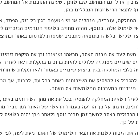
לצרכיך או לדגם המחשב שברשותך. טעינת התוכנות אל המחשב 
 לתנאי הרישיונות הנכללים בהן.
את המחלקה, עובדיה, מנהליה או מי מטעמה בגין כל נזק, הפסד, א
 שימוש אלה. בנוסף, תהיה מחויב בשיפוי הגורמים הנזכרים לעי
צד שלישי כלשהו כתוצאה מתכנים שמסרת לפרסום באתר וכתוצ
ת מעת לעת את מבנה האתר, מראהו ועיצובו וכן את היקפם וזמינו
שינויים מסוג זה עלולים להיות כרוכים בתקלות ו/או לעורר אי
 כלפי המחלקה בגין ביצוע שינויים כאמור ו/או תקלות שיתרחש
, להגביל או להפסיק את השירותים באתר בכל עת, לרבות, אך מבל
ו מיידיות במערכות המשמשות את האתר.
ור לעיל רשאית המחלקה להפסיק בכל עת את מתן השירותים באתר
תים, תינתן על כך הודעה בעמוד הראשי של האתר זמן סביר מ
הכלולים באתר למשך זמן סביר נוסף ולאחר מכן יהיה רשאית למ
 על כך.
מה את הזכות לשנות את תנאי השימוש של האתר מעת לעת, לפי ש