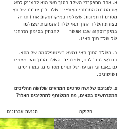
א. אחד מתפקידי השלד התוך תאי הוא להעניק לתא
את המבנה המרחבי האופייני שלו. לכן צורתו של תא
מסוים (התמונות שצולמו במיקרוסקופ אור) תהיה
כצורת השלד התוך תאי שלו (התמונות שצולמו
במיקרוסקופ שבו אפשר להבחין בסימון הזרחני
של שלד תוך תאי).
ב. השלד התוך תאי נמצא בציטופלסמה של התא.
בוודאי זכור לכם, שמרכיבי השלד התוך תאי מצויים
גם באברוני תנועה של תאים מסוימים, כמו ריסים
ושוטונים.
2. לפניכם שלושה סרטים המראים שלושה תהליכים
המתרחשים בתאים,
מה המשותף לתהליכים האלו?
חלוקה
תנועת אברונים
נגן
נגן
וידאו
וידאו