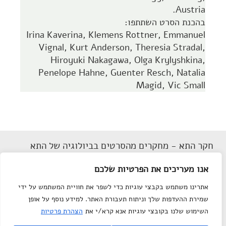
Austria.
בהכנת הסרט השתתפו:
Irina Kaverina, Klemens Rottner, Emmanuel
Vignal, Kurt Anderson, Theresia Stradal,
Hiroyuki Nakagawa, Olga Krylyshkina,
Penelope Hahne, Guenter Resch, Natalia
Magid, Vic Small
חקר התא - מחקרים מהסרטים בביולוגיה של התא
תנאי שימוש
אנו מעריכים את הפרטיות שלכם
הצהרת נגישות
אתרינו משתמש בקבצי עוגיות כדי לשפר את חוויית המשתמש על ידי
מפת אתר
שמירת ההעדפות שלך וניתוח תעבורת האתר. למידע נוסף על אופן
צור קשר
השימוש שלנו בקובצי עוגיות אנא קרא/י את
הצהרת פרטיות