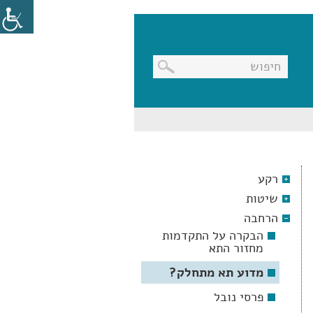
בניווט
מקלדת,
יש
ללחוץ
על
מקש
רקע
האנטר
לפתיחת
שיטות
תת
התפריט
הרחבה
הבקרה על התקדמות
מחזור התא
מדוע תא מתחלק?
פרסי נובל