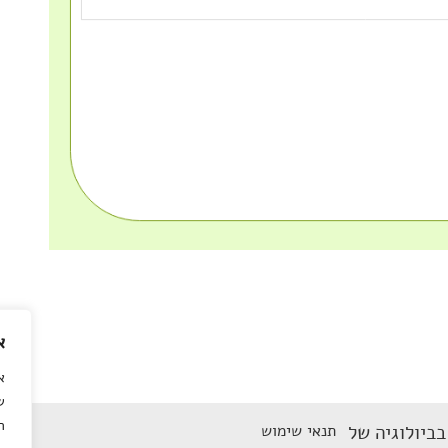
א
א
ש
ה
ביולוגיה של
תנאי שימוש