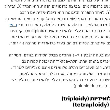
זוויג אחד, סה"כ 23 כרומוזומים. בביצה כרומוזום הזוויג הוא תמיד X, ובזרע
כרומוזום הזוויג יכול להיות X או Y. לאחר ההפריה הזיגוטה היא דיפלואידית עם הרכב
אים האחרים בגוף (שאינם תאי זוויג) קרויים תאים סומטיים.
שמידת הפלואידיות שלהם שונה. למשל, תאי דם חסרי
גרעין
ותאי עור (בשם קרטינוציטים) חסרי אברונים הם בעלי פלואידיות אפס (nulliploid). קיימים
מו תהליכים מסובכים היוצרים מצב של ארבע-פלואידיות
 שיוצרים טסיות דם הם בעלי פלואידיות מרובה אף יותר.
מופיעה בטווח שבין 1 ל-3 אחוזים מכלל הלידות באדם. המקרה
פרים ביצית אחת. תלת-פלואידיות יכולה לקרות גם
ית. רוב העוברים התלת פלואידים אינם מצליחים לשרוד.
 תמיד בהפלות טבעיות. הסיבה לכך היא שהחלוקות
רות. ידוע כי בכל האנשים בעלי פלואידיות נורמלית יש
p).