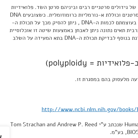
וא כלי אבחון של גידולים סרטניים רבים וביניהם סרטן השד. פלואידיות
לא מאוזנת מצויה במרבית סוגי הסרטנים וכוללת א-נורמליות כרומוזומלית. כשצובעים DNA
בתא בצבעים ייחודיים המתאימים בעוצמתם לכמות ה-DNA , ניתן להסיק מכך על תכולת ה-
 תרבית תאים נתונה ניתן לאבחן באמצעות שיטה זו אוכלוסיית
תאים שבה יש פלואידיות לא מאוזנת בנוסף לבדיקת תכולת ה-DNA בתא המעידה על השלב
דיות = polyploidy)
עה מלעסוק בהם במסגרת זו.
http://www.ncbi.nlm.nih.gov/books/b
או בספר Human molecular genetics שנכתב ע"י Tom Strachan and Andrew P. Reed
א