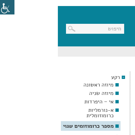
בניווט
מקלדת,
יש
ללחוץ
על
מקש
רקע
האנטר
לפתיחת
מיוזה ראשונה
תת
התפריט
מיוזה שניה
אי – היפרדות
א-נורמליות
כרומוזומלית
מספר כרומוזומים שגוי