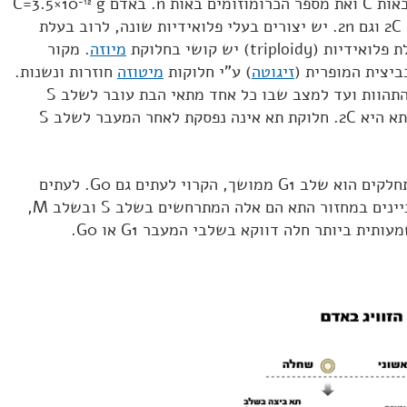
g
-12
ו- n=23. בתאים די-פלואידים יש 2C וגם 2n. יש יצורים בעלי פלואידיות שונה, לרוב בעלת
trip) יש קושי בחלוקת
מיוזה
. מקור
ביצית המופרית (
זיגוטה
) ע"י חלוקות
מיטוזה
חוזרות ונשנות.
מהמצב שבו תאי הבת מתחילים להתהוות ועד למצב שבו כל אחד מתאי הבת עובר לשלב S
במחזור התא – תכולת ה- DNA בתא היא 2C. חלוקת תא אינה נפסקת לאחר המעבר לשלב S
המצב שבו מצויים התאים הלא מתחלקים הוא שלב G1 ממושך, הקרוי לעתים גם G0. לעתים
מתקבל הרושם כי האירועים המעניינים במחזור התא הם אלה המתרחשים בשלב S ובשלב M,
תית ביותר חלה דווקא בשלבי המעבר G1 או G0.