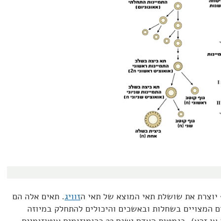
 יוצרת את שושלת תאי המוצא של תאי ה
זוויג
. תאים אלה הם
ם המצויים בשחלות ובאשכים והיכולים להתחלק במיוזה
וליצור גמטות דיפלואידיות (ביצה או זרע). בגמטות האדם ישנם 22 כרומוזומים אוטוזומיים