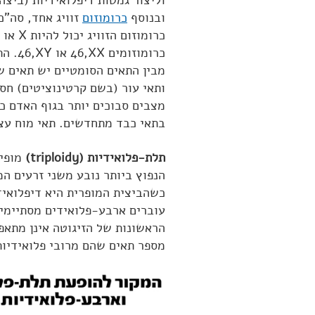
ובנוסף
כרומוזום
כרומוזומים
46,XX
או
46,XY
. הת
מבין התאים הסומטיים יש תאים 
מצבים סבוכים יותר בגוף האדם כ
בתאי כבד מתחדשים. תאי מוח עצם
תלת-פלואידיות (triploidy)
הנפוץ ביותר נובע משני זרעים המ
כשהביצית המופרית היא דיפלואיד
עוברים ארבע-פלואידים מסתיימים
הראשונות של הזיגוטה אינן מתאפש
מספר תאים שהם מרובי פלואידיות (olyploidy cells