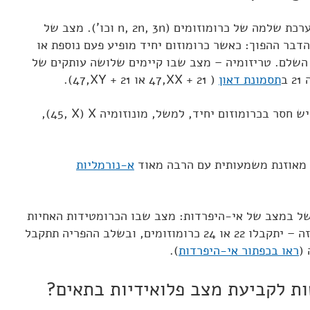
בפלואידיות מאוזנת מתכוונים למערכת שלמה של כרומוזומים (n, 2n, 3n וכו'). מצב של
הדבר ההפוך: כאשר כרומוזום יחיד מופיע פעם נוספת או
השלם. טריזומיה – מצב שבו קיימים שלושה עותקים של
ב
תסמונת דאון
(
47,XX + 21
או
47,XY + 21
).
יש חסר בכרומוזום יחיד, למשל, מונוזומיה
(45, X) X
,
א מאוזנת משמעותית עם הרבה מאוד
א-נורמליות
של במצב של אי-היפרדות: מצב שבו הכרומטידות האחיות
אינן נפרדות. אם מצב זה חל במיוזה – יתקבלו 22 או 24 כרומוזומים, ובשלב ההפריה תתקבל
 (
ראו בכפתור אי-היפרדות
).
ת לקביעת מצב פלואידיות בתאים?