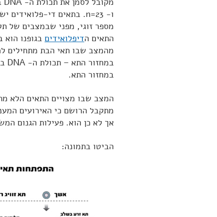
מקובל לסמן את תכולת ה- DNA באות C ואת מספר הכרומוזומים באות n. באדם C=3.5×10
מספר זוגי, מפני שבמצבים של תלת פלואידיות (loidy
התאים ה
דיפלואידים
בגופנו הוא ב
במחזור התא.
אך לא כן הוא. פעילות הגנום המשמעו
הביטו בתמונה: