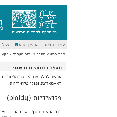
לג
לג
תוכן
ניווט
ח
מ
עמוד הבית
גרעין התא
השלד 
חקר התא
>
מחקר 2: דור העתיד
>
רקע
>
מספר כרומוזומים שגוי
לא-מאוזנת ופולי פלואידיות.
פלואידיות (ploidy)
רוב התאים בגוף האדם הם די-פלוא