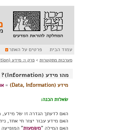
לג
לג
תוכן
ניווט
מ
מ
עמוד הבית
פרטים על האתר
מערכות מתקשרות
>
פרק 1: מידע (Information)
מהו מידע (Information)?
מידע (Data, Information)
=
או
שאלות הכנה:
האם לדעתך הגדרה זו של מידע, מ
האם מידע עבור יצור חי אחד, נית
האם המילה "
משמעות
" המופיעה 