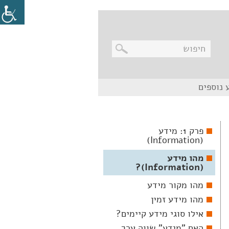
בניווט
 נוספים
מקלדת,
יש
ללחוץ
על
מקש
פרק 1: מידע
האנטר
(Information)
לפתיחת
תת
התפריט
מהו מידע
(Information)?
מהו מקור מידע
מהו מידע זמין
אילו סוגי מידע קיימים?
האם "מידע" שווה ערך