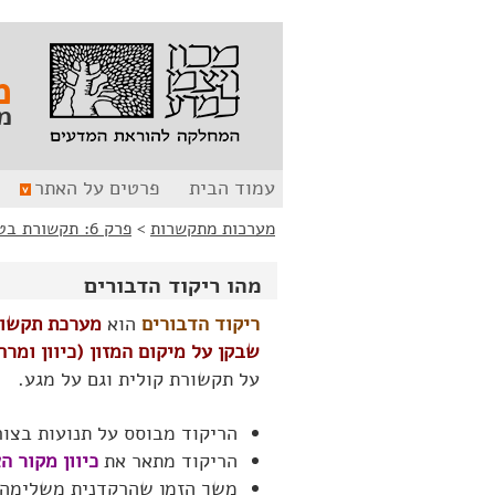
לג
לג
תוכן
ניווט
מ
מ
עמוד הבית
פרטים על האתר
מערכות מתקשרות
>
פרק 6: תקשורת בטבע – עולם בעלי החיים והצמחים
מהו ריקוד הדבורים
ריקוד הדבורים
הוא
מערכת תקשור
שבקן על מיקום המזון (כיוון ומרח
על תקשורת קולית וגם על מגע.
הריקוד מבוסס על תנועות בצורת הספרה 8, תוך
הריקוד מתאר את
כיוון מקור ה
משך הזמן שהרקדנית משלימה 