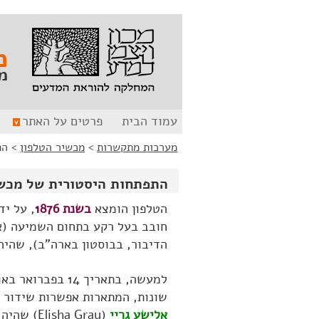
לג
לג
תוכן
ניווט
מ
מ
עמוד הבית
פרטים על האתר
מערכות מתקשרות
>
מכשיר הטלפון
>
הת
התפתחות היסטורית של מכשי
הטלפון הומצא
בשנת 1876
, על יד
חובב בעל רקע בתחום השמיעה (אב
הדיבור, בבוסטון בארה"ב), שהיה אז 
למעשה, בתאריך 
שונות, המתארות אפשרות שידור 
אלישע גריי