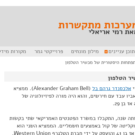
ערכות מתקשרות
את רמי אריאלי
תוכן עניינים
מילון מונחים
פרוייקטי גמר
מקורות מידע
פתחות היסטורית של מכשיר הטלפון
ר הטלפון
י
אלכסנדר גרהם בל
(Alexander Graham Bell). ממציא
יו עבד עם חירשים, והוא היה מורה לפיזיולוגיה של
בן 29.
14 בפברואר באותה שנה, התקבלו במשרד הפטנטים האמריקאי שתי בקשות
וקליטה של קול באמצעים חשמליים. הממציא השני הוא
(Elisha Gray) שהיה אז בן 41 והועסק על ידי חברת הטלגרף Western Union.