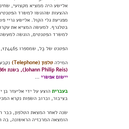
אלישע היה ממציא מקצועי, שחיפש
ההצעות שהוגשו למשרד הפטנטים 
מפגיעת גלי הקול. אלישע גריי 
בטלגרף. למעשה המציא את עקרון 
למשרד הפטנטים, הוגשה למעשה ל
הפטנט של בֶל, שמספרו 174465, התקבל בתאריך 7 במרץ 1876.
המילה
טלפון (Telephone)
נקבעה למעשה 10 
(Johann Philip Reis), בשנת 1861
יישום אפשרי
…
בעברית
הוצע על ידי אליעזר בן י
בציבור, וברוב השפות נקרא המכ
שנה לאחר המצאת הטלפון, כבר הו
הומצאה המרכזיה הראשונה, בה חוב