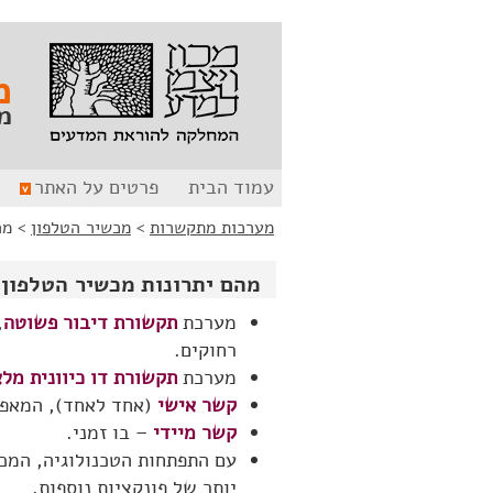
לג
לג
תוכן
ניווט
מ
מ
עמוד הבית
פרטים על האתר
מערכות מתקשרות
>
מכשיר הטלפון
>
מה
מהם יתרונות מכשיר הטלפון
מערכת
תקשורת דיבור פשוטה
,
רחוקים.
מערכת
תקשורת דו כיוונית מל
קשר אישי
(אחד לאחד), המאפש
קשר מיידי
– בו זמני.
עם התפתחות הטכנולוגיה, המכש
יותר של פונקציות נוספות.