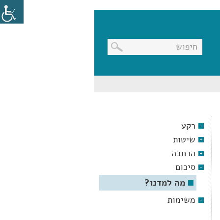
בניווט
מקלדת,
יש
ללחוץ
על
מקש
רקע
האנטר
לפתיחת
שיטות
תת
התפריט
הרחבה
סיכום
מה למדנו?
משימות