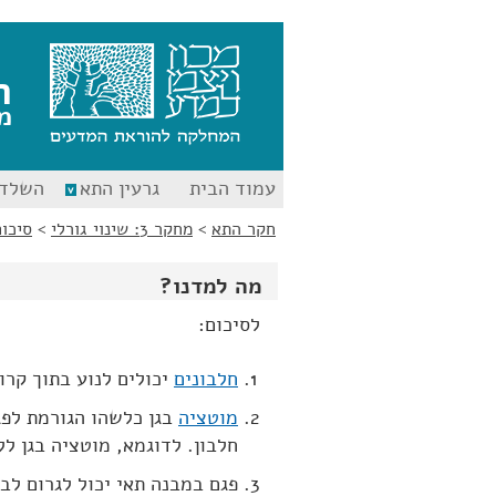
לג
לג
תוכן
ניווט
ח
מ
עמוד הבית
גרעין התא
השלד 
חקר התא
>
מחקר 3: שינוי גורלי
>
סיכום
מה למדנו?
לסיכום:
חלבונים
יכולים לנוע בתוך קרו
מוטציה
בגן כלשהו הגורמת לפג
חלבון. לדוגמא, מוטציה בגן ללמין A גורמת לעקמו
פגם במבנה תאי יכול לגרום לב