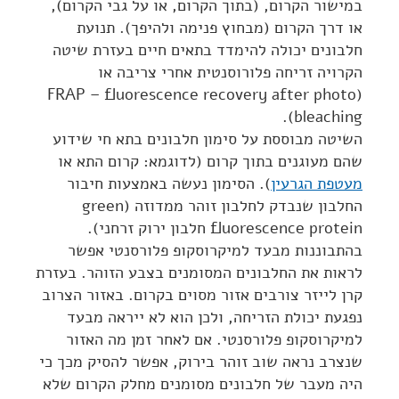
במישור הקרום, (בתוך הקרום, או על גבי הקרום),
או דרך הקרום (מבחוץ פנימה ולהיפך). תנועת
חלבונים יכולה להימדד בתאים חיים בעזרת שיטה
הקרויה זריחה פלורוסנטית אחרי צריבה או
(FRAP – fluorescence recovery after photo
bleaching).
השיטה מבוססת על סימון חלבונים בתא חי שידוע
שהם מעוגנים בתוך קרום (לדוגמא: קרום התא או
מעטפת הגרעין
). הסימון נעשה באמצעות חיבור
החלבון שנבדק לחלבון זוהר ממדוזה (green
fluorescence protein חלבון ירוק זרחני).
בהתבוננות מבעד למיקרוסקופ פלורסנטי אפשר
לראות את החלבונים המסומנים בצבע הזוהר. בעזרת
קרן לייזר צורבים אזור מסוים בקרום. באזור הצרוב
נפגעת יכולת הזריחה, ולכן הוא לא ייראה מבעד
למיקרוסקופ פלורסנטי. אם לאחר זמן מה האזור
שנצרב נראה שוב זוהר בירוק, אפשר להסיק מכך כי
היה מעבר של חלבונים מסומנים מחלק הקרום שלא