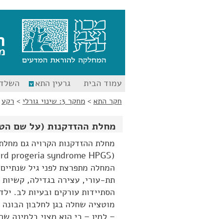
לג
לג
תוכן
ניווט
ח
מ
עמוד הבית
גרעין התא
השלד 
חקר התא
>
מחקר 3: שינוי גורלי
>
רקע
>
מחלת ההזדקנות (על שם הטצ
מחלת ההזדקנות הקרויה גם מחלת 
המחלה מתפרצת לפני גיל שנתיים 
תת-עורי, עצירה בגדילה, קשיות 
מוטציה שחלה בגן לחלבון הבונה 
– למין – כי הוא מצוי בלמינה שה