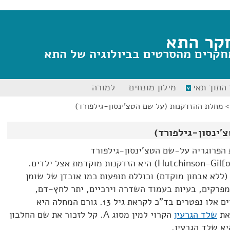
קר התא
חקרים מהסרטים בביולוגיה של התא
התוך תאי
מילון מונחים
למורה
מחלת ההזדקנות (על שם הטצ'ינסון-גילפורד)
'ינסון-גילפורד)
הפרוגריה על-שם הטצ'ינסון-גילפורד
(Hutchinson-Gilford progeria syndrome HPGS) היא הזדקנות מוקדמת אצל ילדים.
(ללא אבחון מוקדם) וכוללת תופעות כמו אובדן של שומן
מפרקים, בעיות בעמוד השדרה וירכיים, יתר לחץ-דם,
הסתיידות עורקים ובעיות לב. ילדים אלו נפטרים בד"כ לקראת גיל 13. גורם המחלה היא
את
שלד הגרעין
הקרוי למין מסוג A. קל לזכור את שם החלבון
יא שלד הגרעין.