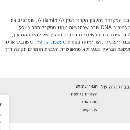
המחלה נובעת ממוטציה נקודתית בגן המקודד לחלבון הקרוי למין A (lamin A), שמרכיב את
למינת הגרעין. כתוצאה מהמוטציה נוצר ב DNA שבר שכתוצאה ממנו מתקבל חסר ב-50
ון הפגום גורם לשינויים במבנה התקין של למינת הגרעין,
בנה ייפגמו: נוצר עיוות בצורת
מעטפת הגרעין
, משתבש ארגון
ם במעטפת הגרעין נפגע ולא מתאפשרת העברת חומרים תקינה דרך
ביולוגיה של
תנאי שימוש
הצהרת נגישות
מפת אתר
א
צור קשר
א
ש
ה