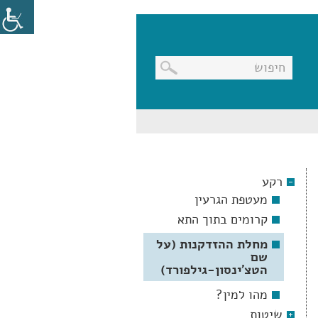
בניווט
מקלדת,
יש
ללחוץ
על
מקש
רקע
האנטר
לפתיחת
מעטפת הגרעין
תת
התפריט
קרומים בתוך התא
מחלת ההזדקנות (על
שם
הטצ'ינסון-גילפורד)
מהו למין?
שיטות