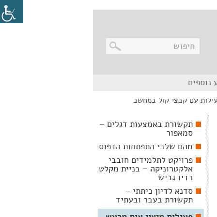
בניווט
 נוספים
מקלדת,
יש
עילות עם קבצי קול במחשב
ללחוץ
על
מקש
תקשורת באמצעות דגלים –
האנטר
סמאפור
לפתיחת
תת
מהם שלבי התפתחות הדפוס
התפריט
פרויקט לתלמידים חובבי
אלקטרוניקה – בניית מקלט
רדיו גביש
סדנא לדיון כיתתי –
תקשורת בעבר ובעתיד
פעילות מיצוי אות מרעש