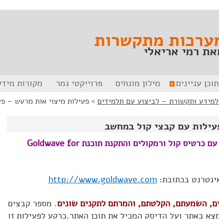
ערכות מתקשרות
את רמי אריאלי
תוכן עניינים
מילון מונחים
פרוייקטי גמר
מקורות מידע
למידע ותקשורת – לביצוע עם תלמידים
>
פעילות מיצוי אות מרעש – פ
עילות עם קבצי קול במחשב
שימוש במחשב עם כרטיס קול ורמקולים והתקנת תוכנת Goldwave for
אינטרנט בכתובת:
http://www.goldwave.com
ים, השמעתם, הקלטתם, והמרתם לתקנים שונים
. מספר קבצים
מצא באתר ועל הדיסק המכיל את תוכן האתר.כרקע לפעילות זו