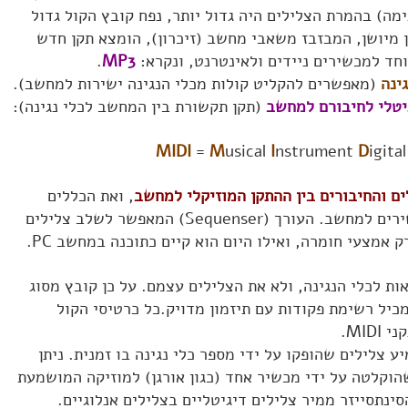
ה) בהמרת הצלילים היה גדול יותר, נפח קובץ הקול גדול
ן שתקן wav הוא תקן מיושן, המבזבז משאבי מחשב (זיכרון), הומצא תקן חדש
חד למכשירים ניידים ולאינטרנט, ונקרא:
MP3
.
ינה
(מאפשרים להקליט קולות מכלי הנגינה ישירות למחשב).
טלי לחיבורם למחשב
(תקן תקשורת בין המחשב לכלי נגינה):
MIDI
=
M
usical
I
nstrument
D
igita
ם והחיבורים בין ההתקן המוזיקלי למחשב
, ואת הכללים
הקשורים להעברת המידע מהמכשירים למחשב. העורך (Sequenser) המאפשר לשלב צלילים
אמצעי חומרה, ואילו היום הוא קיים כתוכנה במחשב PC.
ת ההוראות לכלי הנגינה, ולא את הצלילים עצמם. על כן קובץ מסוג
מכיל רשימת פקודות עם תיזמון מדויק.כל כרטיסי הקול
MID.
צלילים שהופקו על ידי מספר כלי נגינה בו זמנית. ניתן
הוקלטה על ידי מכשיר אחד (כגון אורגן) למוזיקה המושמעת
סינתסייזר ממיר צלילים דיגיטליים בצלילים אנלוגיים.