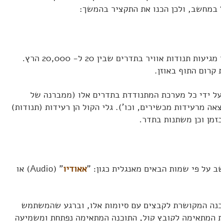
 במחשב, ולכן הכנו את התקציר בהמשך:
בני אדם שומעים קול כאשר לאוזן מגיעות תנודות אוויר בתדרים שבין 20 ל- 20,000 הרץ.
 קרום התוף באוזן.
 על ידי כל מערכת המתנודדת בתדרים אלו (ממברנה של
אה מרעידות מכשירים, וכו'). גלי הקול הן רעידות (תנודות)
זמן וכן משתנות בתדר.
 על פי שמות הבאים מאנגלית כגון: "
אאודיו
" (Audio) או
נה המקושרת לקבצים עם סיומות אלו, וברגע שהמשתמש
ת המתאימה לקובץ קול, התוכנה המתאימה נפתחת ומשמיעה