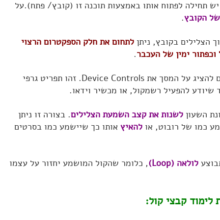
יש תחילה לפתוח אותו באמצעות תוכנה זו (קובץ/ פתח).על
של הקובץ
.
 הצלילים בקובץ, ניתן
לתחום את חלק הספקטרום הרצוי
וכפתור ימין של העכבר
.
בוחרים להציג על המסך את Device Controls. זהו תפריט גרפי
 שיודע להפעיל רשמקול, או מכשיר וידאו.
נת השעון
לשנות את קצב השמעת הצלילים
. בצורה זו ניתן
ע כמו של רובוט, או
להאיץ
אותו כך שיישמע כמו בסרטים
תבוצע
לולאה (Loop)
, כלומר שהקול המושמע יחזור על עצמו
 לימוד קבצי קול: