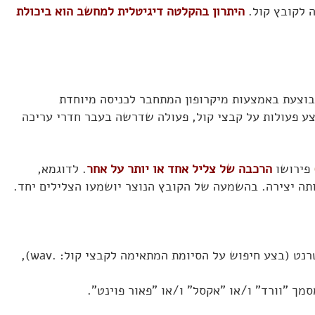
 לקובץ קול.
היתרון בהקלטה דיגיטלית למחשב הוא ביכולת
וצעת באמצעות מיקרופון המתחבר לכניסה מיוחדת
פעולות על קבצי קול, פעולה שדרשה בעבר חדרי עריכה
פירושו
הרכבה של צליל אחד או יותר על אחר
. לדוגמא,
אותה יצירה. בהשמעה של הקובץ הנוצר יושמעו הצלילים יחד.
מצא קבצי קול מעניינים באינטרנט (בצע חיפוש על הסיומת המתאימה לקבצי קול: .wav),
מך "וורד" ו/או "אקסל" ו/או "פאור פוינט".