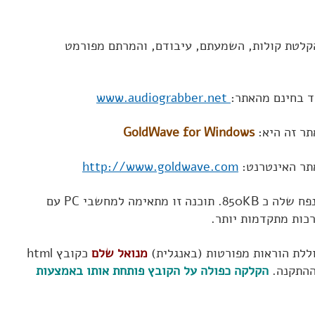
הקלטת קולות, השמעתם, עיבודם, והמרתם מפורמט
www.audiograbber.net
ר זה היא:
GoldWave for Windows
אתר האינטרנט:
http://www.goldwave.com
הגירסה במאי 2002 היא 4.26, והנפח שלה כ 850KB. תוכנה זו מתאימה למחשבי PC עם
ללת הוראות מפורטות (באנגלית)
מנואל שלם
כקובץ html
הקלקה כפולה על הקובץ פותחת אותו באמצעות