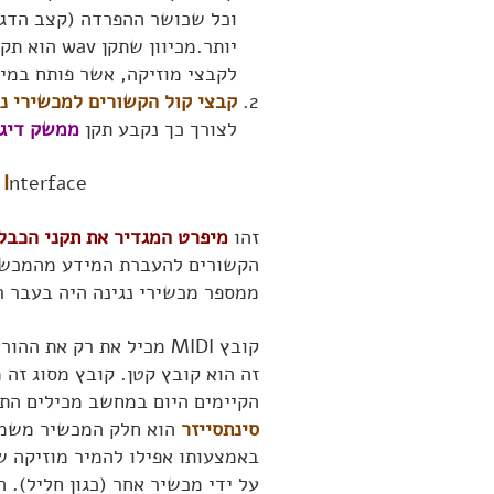
וכל שכושר ההפרדה (קצב הדגימ
יותר.מכיוו
לקבצי מוזיקה, אשר פותח במיו
קבצי קול הקשורים למכשירי נג
לצורך כך נקבע תקן
ממשק דיגי
l
I
nterface
זהו
מיפרט המגדיר את תקני הכבלי
ממספר מכשירי נגינה היה בעבר רק 
קובץ MIDI מכיל את רק א
זה הוא קובץ קטן. קובץ מסוג זה 
הקיימים היום במחשב מכילים התקני I
סינתסייזר
הוא חלק המכשיר משמיע 
באמצעותו אפילו להמיר מוזיקה ש
על ידי מכשיר אחר (כגון חליל). ה