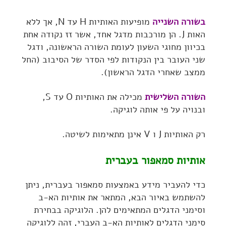
בשורה השנייה
מופיעות האותיות H עד N, אך ללא
האות J. הן מורכבות מדגל אחד, אשר זז נקודה אחת
בכיוון מחוגי השעון לעומת השורה הראשונה, ודגל
שני העובר בין הנקודות לפי הסדר של הסיבוב (החל
ממצב שאחרי הדגל הראשון).
השורה השלישית
מכילה את האותיות O עד S,
ובנויה על פי אותה לוגיקה.
רק האותיות J ו V אינן מתאימות לשיטה.
אותיות סמאפור בעברית
כדי להעביר מידע באמצעות סמאפור בעברית, ניתן
להשתמש באיור הבא, המתאר את אותיות הא-ב
וסימני הדגלים המתאימים להן. הלוגיקה בבחירת
סימני הדגלים לאותיות הא-ב העברי, זהה ללוגיקה