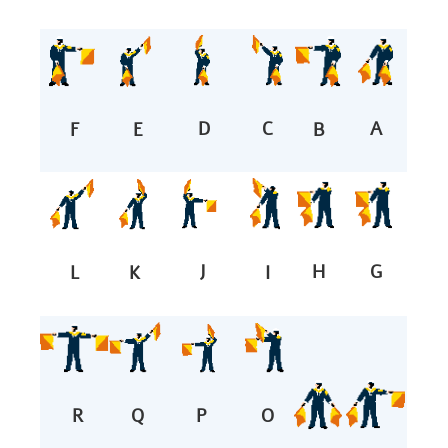
D
C
A
E
F
B
J
H
G
I
L
K
R
Q
O
P