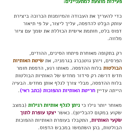
פעילות מוצעת למתעניינים:
כדי להעריך את העבודה והמיומנות הכרוכה ביצירת
עותק הבֶּלט להדפסה, עליך ליצור, על פי תיאור
דפוס בלט, חותמת אישית הכוללת את שמך עם ציור
מלווה.
רק בתקופה מאוחרת פיתחו הסינים, ההודים,
הפרסים, ויוהן גוטנברג בגרמניה, את
שיטת האותיות
הבולטות
בלוח ההדפסה. מאותו רגע, הדפסת חומר
חדש דרשה רק סידור מחדש של האותיות הבולטות
בלוח ההדפסה, מבלי צורך לגלף אותן מחדש. הבעיה
הייתה עדיין
חריטת האותיות ההפוכות (כתב ראי)
.
מאוחר יותר גילו כי
ניתן לגלף אותיות רגילות
(במצב
שקוע במקום להבליטן). כאשר
יצקו עופרת לתוך
שקעי האותיות
, התקבלו בעופרת האותיות ההפוכות
הבולטות, בהן השתמשו במכבש הדפוס.