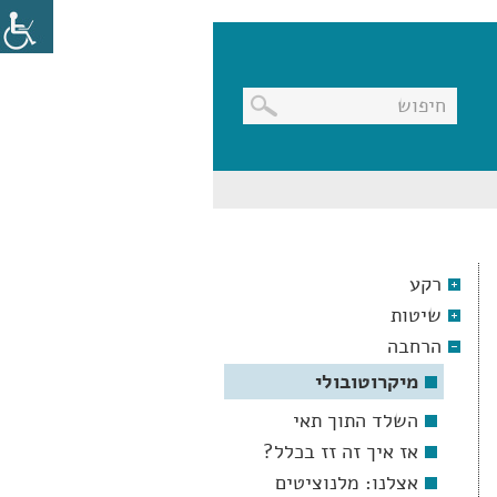
בניווט
מקלדת,
יש
ללחוץ
על
מקש
רקע
האנטר
לפתיחת
שיטות
תת
התפריט
הרחבה
מיקרוטובולי
השלד התוך תאי
אז איך זה זז בכלל?
אצלנו: מלנוציטים