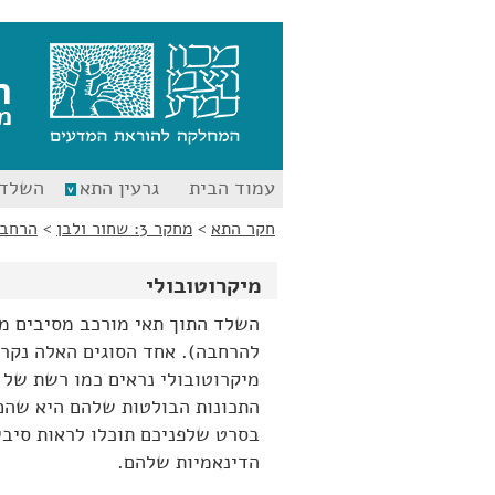
לג
לג
תוכן
ניווט
ח
מ
עמוד הבית
גרעין התא
השלד 
חקר התא
>
מחקר 3: שחור ולבן
>
הרחב
מיקרוטובולי
השלד התוך תאי מורכב מסיבים מס
להרחבה). אחד הסוגים האלה נקר
מיקרוטובולי נראים כמו רשת של 
התכונות הבולטות שלהם היא שהם 
בסרט שלפניכם תוכלו לראות סיבי
הדינאמיות שלהם.