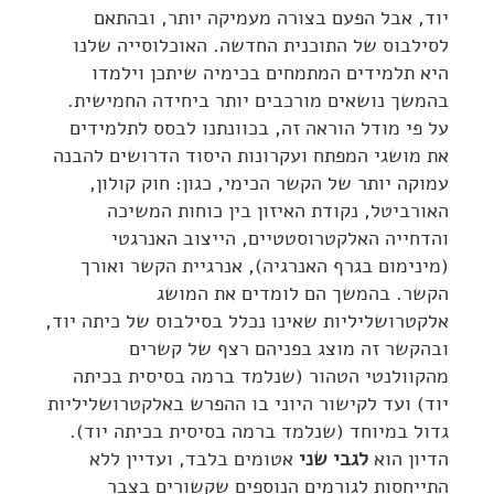
יוד, אבל הפעם בצורה מעמיקה יותר, ובהתאם
לסילבוס של התוכנית החדשה. האוכלוסייה שלנו
היא תלמידים המתמחים בכימיה שיתכן וילמדו
בהמשך נושאים מורכבים יותר ביחידה החמישית.
על פי מודל הוראה זה, בכוונתנו לבסס לתלמידים
את מושגי המפתח ועקרונות היסוד הדרושים להבנה
עמוקה יותר של הקשר הכימי, כגון: חוק קולון,
האורביטל, נקודת האיזון בין כוחות המשיכה
והדחייה האלקטרוסטטיים, הייצוב האנרגטי
(מינימום בגרף האנרגיה), אנרגיית הקשר ואורך
הקשר. בהמשך הם לומדים את המושג
אלקטרושליליות שאינו נכלל בסילבוס של כיתה יוד,
ובהקשר זה מוצג בפניהם רצף של קשרים
מהקוולנטי הטהור (שנלמד ברמה בסיסית בכיתה
יוד) ועד לקישור היוני בו ההפרש באלקטרושליליות
גדול במיוחד (שנלמד ברמה בסיסית בכיתה יוד).
הדיון הוא
לגבי שני
אטומים בלבד, ועדיין ללא
התייחסות לגורמים הנוספים שקשורים בצבר