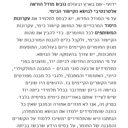
ידועי-שם בארץ ובעולם
גובש מודל הוראה
אלטרנטיבי לנושא הקישור הכימי
.
על פי המודל החדש, יש לבסס לתלמיד את
עקרונות
היסוד
המרכזיים של המושג קישור כימי, עקרונות
המשותפים
לכל החומרים. כדי להבין את מהות
הקישור הכימי, ולקבל כלים להבנת המורכבות של
מגוון החומרים הקיימים היום בעולמנו, התופעות
והתכונות, יש צורך בהעמקה של הנושא.
על פי התוכנית החדשה לכיתה יוד, מוצגים בפני
התלמידים ארבעה סוגי מבנים – המבנה המולקולרי,
היוני, האטומרי והמתכתי, ולגבי כל מבנה מפורטים
סוגי הקשרים הקיימים בו. הדגשים היו שונים
בגישה זו כיוון שמדובר בכלל תלמידי כיתה יוד
שיש לצייד אותם באוריינות כימית בסיסית בלבד.
בפרק זה, אנו לא חוזרים אחורה וכמובן שאין כל
כוונה שהתלמידים ילמדו את הנושא מההתחלה;
הנחתנו היא שהתלמידים ימשיכו ללמוד על הקשרים
והמבנה של החומר, על בסיס הידע שרכשו בכיתה