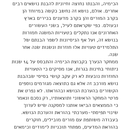
הכימיה, והבנתו נחוצה וחיונית להבנת נושאים רבים
אחרים. אולם, נושא זה נחשב כקשה במיוחד הן
בקרב המורים והן בקרב מדענים בכירים בארץ
ובעולם. כפי שקראתם לעיל, בשני העשורים
האחרונים אנו נתקלים בטעויות המשגה חמורות
בנושא זה, ועל אף הניסיונות לשפר הבנתם של
התלמידים טעויות אלו חוזרות ונשנות שנה אחר
שנה.
ממחקר הנערך בקבוצת הכימיה והתבסס על 14 שנות
ניתוחי בחינות בגרות, אנו מסיקים כי הטעויות
החוזרות נובעות לא רק עקב קושי בסיסי שבהבנת
נושא מורכב זה אלא גם כתוצאה מגורמים נוספים
הקשורים בהערכת הנושא ובהוראתו. לא נפרט את
פרטי המחקר הראשוני ותוצאותיו, רק נסכם ונאמר
כי הממצאים הביאו אותנו למסקנה שיש לערוך
שינוי תפיסתי-מערכתי בהוראת והערכת הנושא.
בעבודה משותפת עם מורים מובילים, חוקרים
בהוראת המדעים, מפתחי תוכניות לימודים וכימאים