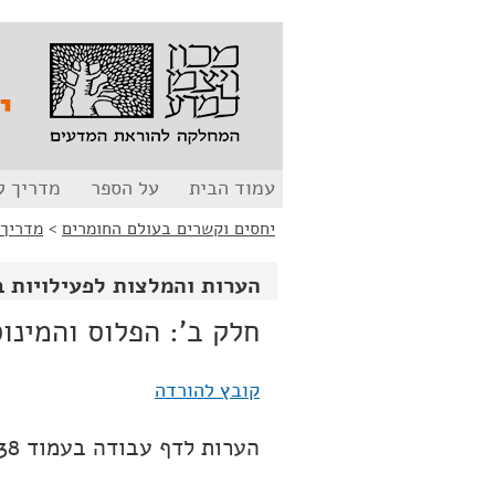
לג
לג
תוכן
ניווט
י
עמוד הבית
על הספר
מדריך ל
יחסים וקשרים בעולם החומרים
>
מדריך 
הערות והמלצות לפעילויות 
חלק ב': הפלוס והמינו
קובץ להורדה
הערות לדף עבודה בעמוד 38: צורות רישום שונות של נוסחאות תרכובות הפחמן