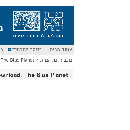
לג
לג
תוכן
ניווט
כ
עמוד הבית
כניסה לתלמיד
כנ
כוכב הלכת הכחול
>
 The Blue Planet
ownload: The Blue Planet