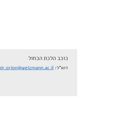
כוכב הלכת הכחול
דוא"ל
nir.orion@weizmann.ac.il