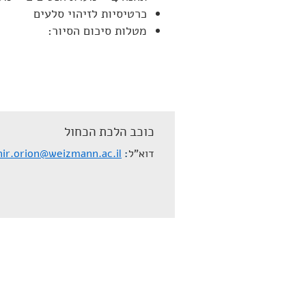
כרטיסיות לזיהוי סלעים
מטלות סיכום הסיור:
כוכב הלכת הכחול
דוא"ל
nir.orion@weizmann.ac.il