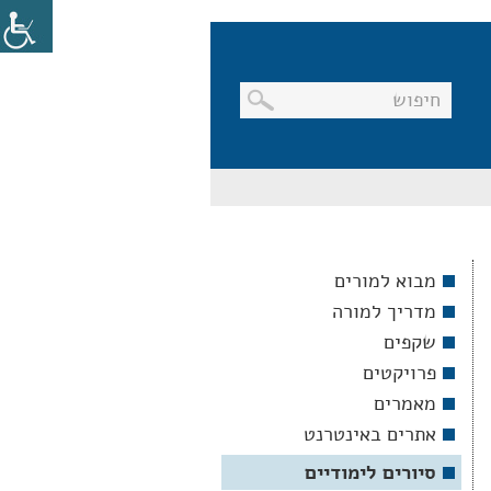
בניווט
מקלדת,
יש
ללחוץ
על
מקש
מבוא למורים
האנטר
לפתיחת
מדריך למורה
תת
התפריט
שקפים
פרויקטים
מאמרים
אתרים באינטרנט
סיורים לימודיים