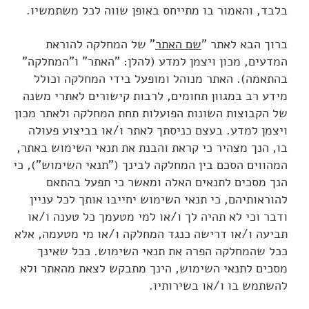
בלבד, והאמור בו מתייחס באופן שווה לכל משתמשיו.
ברוך הבא לאתר "
שם האתר
" של המחלקה להוראת
המדעים, מכון ויצמן למדע (להלן: "האתר" ו"המחלקה"
בהתאמה). האתר מנוהל ומופעל בידי המחלקה וכולל
מידע רב במגוון תחומים, לרבות קישורים לאתרי משנה
של הקבוצות השונות הפועלות תחת המחלקה ולאתר מכון
ויצמן למדע. בעצם כניסתך לאתר ו/או בביצוע פעולה
בו, הנך מצהיר כי קראת והבנת את תנאי השימוש באתר,
המהווים הסכם בין המחלקה לבינך ("תנאי השימוש"), כי
הנך מסכים לתנאים האלה ומאשר כי תפעל בהתאם
להוראותיהם, כי תנאי השימוש יחייבו אותך לכל עניין
ודבר וכי לא תהיה לך ו/או למי מטעמך כל טענה ו/או
תביעה ו/או דרישה כנגד המחלקה ו/או מי מטעמה, אלא
ככל שהמחלקה הפרה את תנאי השימוש. ככל שאינך
מסכים לתנאי השימוש, הינך מתבקש לצאת מהאתר ולא
להשתמש בו ו/או בשירותיו.