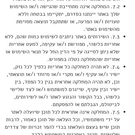
7.2. המחלקה אינה מתחייבת שהגישה ו/או השימוש
שלך באתר יינתנו כסדרם, יתקיימו בבטחה וללא
טעויות ו/או הפרעה, או שתתקבל תוצאה מסוימת
מהשימוש באתר.
7.3. השירותים באתר ניתנים לשימוש כמות שהם, ללא
אחריות כלשהי, מפורשת ו/או עקיפה, למעט אחריות
שלא ניתן לסייגה על פי הדין החל על תנאי השימוש או
אחריות שהמחלקה נטלה במפורש.
7.4. לא תהיה למחלקה כל אחריות כלפיך לכל נזק,
ישיר ו/או עקיף ו/או מקרי ו/או מיוחד ו/או תוצאתי,
וכן, לא תהיה המחלקה אחראית בגין כל הפסד, בין
ישיר ובין עקיף, שייגרם למשתמש ו/או לצד שלישי
כלשהו, בכל הקשור והנוגע לאתר ו/או לשירותים,
לביטולם, הגבלתם או להפסקתם.
7.5. המחלקה אינה אחראית לכל תוכן שיועלה לאתר
על ידי משתמשיו, וכל העלאה של תוכן כאמור, לרבות
תוכן שיש בעצם העלאתו בכדי להפר זכויות של צדדים
שלישיים, תהיה באחריות המשתמש בלבד.