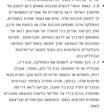
7.6. האתר עשוי להציע תוכנות שאותן ניתן לטעון אל
מחשבך האישי ו/או קישורים אל אתרים המאפשרים
לך לטעון תוכנות אלה. אלא אם נאמר אחרת במפורש,
המחלקה אינה מפתחת תוכנות אלה או בוחנת את טיבן,
ואין בקישור אליהן כדי להעיד על אמינותן ו/או על
התאמתן לצרכיך או לדגם המחשב שברשותך. טעינת
התוכנות אל המחשב שלך תעשה באחריותך המלאה
והבלעדית והשימוש בהן כפוף לתנאי הרישיונות
הנכללים בהן.
7.7. הנך מתחייב לשפות את המחלקה, עובדיה,
מנהליה או מי מטעמה בגין כל נזק, הפסד, אובדן
רווח, תשלום או הוצאה שייגרמו להם עקב הפרת תנאי
שימוש אלה. בנוסף, תהיה מחויב בשיפוי הגורמים
הנזכרים לעיל בגין כל טענה, תביעה ו/או דרישה
שתועלה נגדם בידי צד שלישי כלשהו כתוצאה מתכנים
שמסרת לפרסום באתר וכתוצאה מקישורים שביצעת
לאתר.