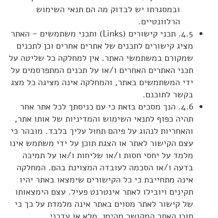
ובמסגרתו יש לבדוק מה הם תנאי השימוש
הרלוונטיים.
4.5. תכני קישורים (Links) ותכני משתמשים – האתר
מציג קישורים לתכנים של אתרים אחרים וכן לתכנים
שמקורם במשתמשי האתר. אין למחלקה כל שליטה על
תכני האתרים האחרים ו/או על תכנים המתפרסמים על
ידי המשתמשים באתר, והמחלקה אינה מציגה כל מצג
בקשר לתוכנם.
4.6. הנך מסכים בזאת כי עם כניסתך לכל אתר אחר
תהיה כפוף לתנאי השימוש והמדיניות של אותו אתר,
והאחריות לנהוג על פיהם תחול עליך בלבד. מובהר כי
עצם הקישור לאתר או הצגת תוכן על ידי משתמש אינו
מלמד על יחסי חסות ו/או שליחות ו/או על תמיכה
בדעה ו/או הסכמה לעובדה המצוינת בהם. המחלקה
אינה מתחייבת כי כל הקישורים שימצאו באתר יהיו
תקינים ויובילו לאתר אינטרנט פעיל. עצם הימצאותו
של קישור לאתר מסוים באתר אינה מלמדת על כך כי
תוכן האתר המקושר מהימן, מלא או עדכני.