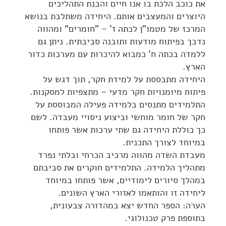
את כוכב הלכת בו אנו חיים והבנת התהליכים
היוצרים והמעצבים אותם. היחידה משתלבת בנושא
המרכז של מטמו"ן לכתה ז' – "חומרים" ומהווה
נדבך בפיתוח מודעות ותובנה סביבתית. ניתן גם
ללמדה בכתה ח' כמבוא להיכרות עם מערכות כדור
הארץ.
היחידה מתבססת על למידת חקר, תוך דגש על
פיתוח מיומנויות חקר מדעי – מתצפיות למסקנות.
התלמידים מתנסים בלמידה פעילה המבוססת על
חקר של חומר מוחשי וביצוע ניסויי מעבדה. לשם
כך כוללת היחידה גם שתי ערכות אשר פותחו
במיוחד לצורך התכנית.
מעבדת השדה מהווה מרכיב הכרחי ובלתי נפרד
מתהליך הלמידה. התלמידים חוקרים את סביבתם
במהלך סיורים לימודיים, אשר פותחו במיוחד
ליחידה זו והותאמו לאזורי הארץ השונים.
הערה: הספר החדש יצא במהדורה צבעונית,
בתוספת פרק טכנולוגי.