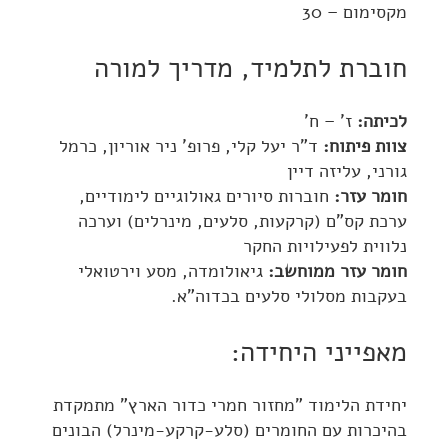
מקסימום – 30
חוברת לתלמיד, מדריך למורה
לכיתה:
ז' – ח'
צוות פיתוח:
ד"ר יעל קלי, פרופ' ניר אוריון, כרמל
גורני, עליזה דיין
חומר עזר:
חוברות סיורים גאולוגיים לימודיים,
ערכת קס"ם (קרקעות, סלעים, מינרלים) וערכה
נלווית לפעילויות החקר
חומר עזר ממוחשב:
גיאולומדה, מסע וירטואלי
בעקבות מסלולי סלעים בכדוה"א.
מאפייני היחידה:
יחידת הלימוד "מחזור חמרי כדור הארץ" מתמקדת
בהיכרות עם החומרים (סלע-קרקע-מינרל) הבונים