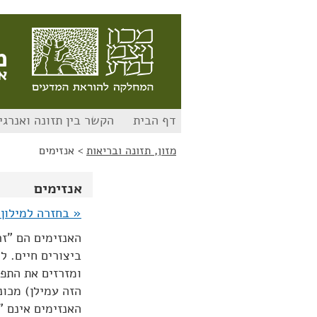
לג
לג
תוכן
ניווט
מ
א
דף הבית
הקשר בין תזונה ואנרגי
מזון, תזונה ובריאות
>
אנזימים
אנזימים
« בחזרה למילון 
האנזימים הם "זר
ביצורים חיים. ל
ומזרזים את התפר
הזה עמילן) מכונ
האנזימים אינם "