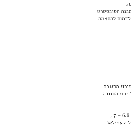
ה.
במבנה הסובסטרט
 לדמות להתאמה
ירוז התגובה
 לזירוז התגובה
האנזים שברוק a עמילאז מזרז פירוק של עמילן. הוא פעיל ב-pH קרוב לניטרלי, 6.8 – 7 ,
ובטמפרטורה של כ-36°. כאשר עוברת תערובת המזון לקיבה מעוכבת פעילותו של a עמילאז