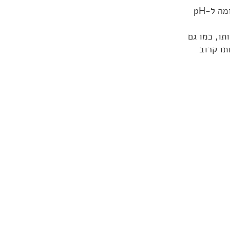
האנזים פפסין מזרז פירוק חלבונים ה- pH האופטימלי לפעילותו הינו חומצי, בדומה ל-pH
ותו, כמו גם
האופטימלי לפעילותו קרוב