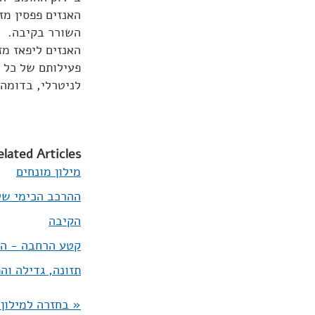
השורר בקיבה.
האנזים ליפאז מז
לניטרלי, בדומה ל-pH השורר במע
elated Articles:
מילון מונחים
ההרכב הכימי ש
הקיבה
קטע הרחבה - הנ
תזונה, גדילה וה
« בחזרה למילון 