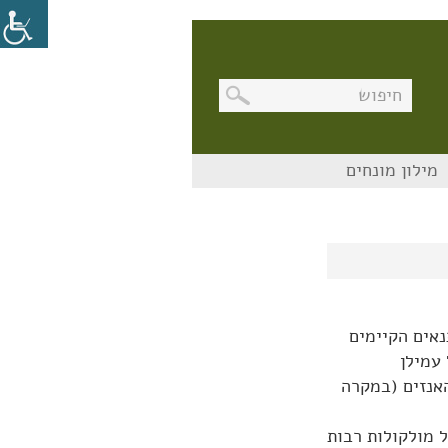
בניווט
מילון מונחים
מקלדת,
יש
ללחוץ
על
מקש
האנטר
לפתיחת
תת
התפריט
נאים הקיימים
עמילן
האנזים (במקרה
 מולקולות רבות