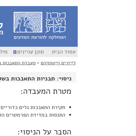
לג
לג
תוכן
ניווט
ל
מ
עמוד הבית
תוכן עניינים
מילו
לייזרים ויישומיהם
>
מעבדת התאבכות ב
ניסוי: תבניות התאבכות בשקפים: atterns
מטרת המעבדה:
חקירת התאבכות גלים כדוריים 
התנסות במדידת הפרמטרים הקו
הסבר על הניסוי: