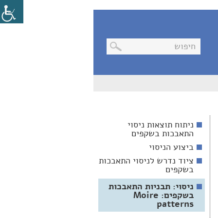
בניווט
מקלדת,
יש
ללחוץ
על
מקש
ניתוח תוצאות ניסוי
האנטר
התאבכות בשקפים
לפתיחת
תת
ביצוע הניסוי
התפריט
ציוד נדרש לניסוי התאבכות
בשקפים
ניסוי: תבניות התאבכות
בשקפים: Moire
patterns