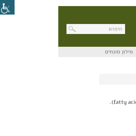
בניווט
מילון מונחים
מקלדת,
יש
ללחוץ
על
מקש
האנטר
לפתיחת
תת
התפריט