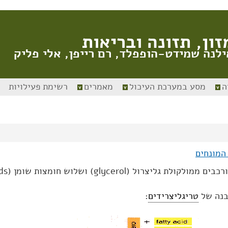
זון, תזונה ובריאות
ילנה שמידט-הופפלד, רם רייפן, אלי פליק
ה
מסע במערכת העיכול
מאמרים
רשימת פעילויות
המונחים
ם ממולקולת גליצרול (glycerol) ושלוש חומצות שומן (fatty acids).
בנה של
טריגליצרידים
: