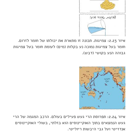
איור 2.23: צמיגות. תכונה זו מתארת את יכולתו של חומר לזרום.
חומר בעל צמיגות נמוכה נע בקלות (מים) לעומת חומר בעל צמיגות
גבוהה הנע בקושי (דבש).
איור 2.24: תפרוסת הרי געש פעילים בעולם. הרכב המגמה של הרי
געש הנמצאים בתוך האוקיינוסים הוא בזלתי, בשולי האוקיינוסים
אנדזיטי ועל גבי היבשות ריוליטי.