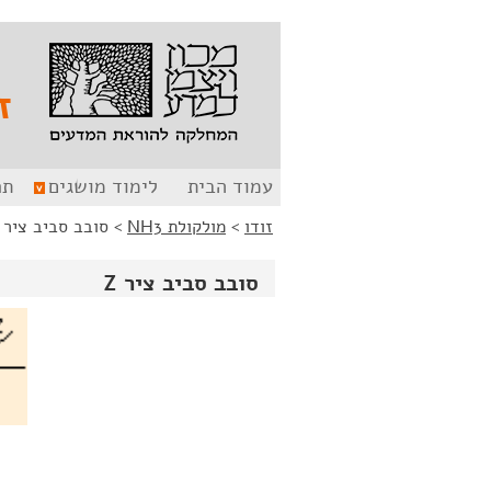
לג
לג
תוכן
ניווט
ז
עמוד הבית
לימוד מושגים
תר
זודו
>
מולקולת NH3
>
סובב סביב ציר Z
סובב סביב ציר Z