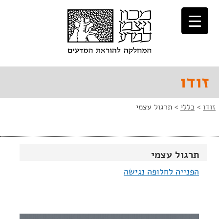
לג
לג
תוכן
ניווט
זודו
זודו
>
כללי
>
תרגול עצמי
תרגול עצמי
הפנייה לחלופה נגישה