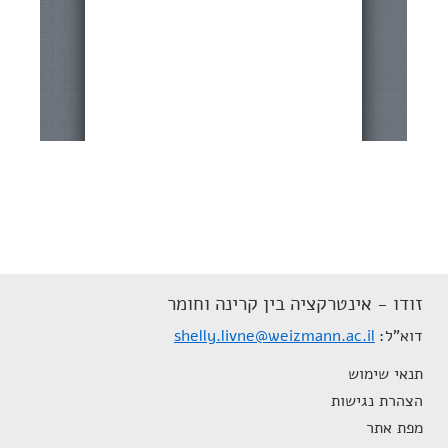
זודו - אינטרקציה בין קרינה וחומר
דוא"ל
shelly.livne@weizmann.ac.il
תנאי שימוש
הצהרת נגישות
מפת אתר