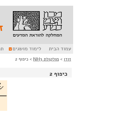
לג
לג
תוכן
ניווט
ז
עמוד הבית
לימוד מושגים
תר
זודו
>
מולקולת NH3
>
כיפוף 2
כיפוף 2