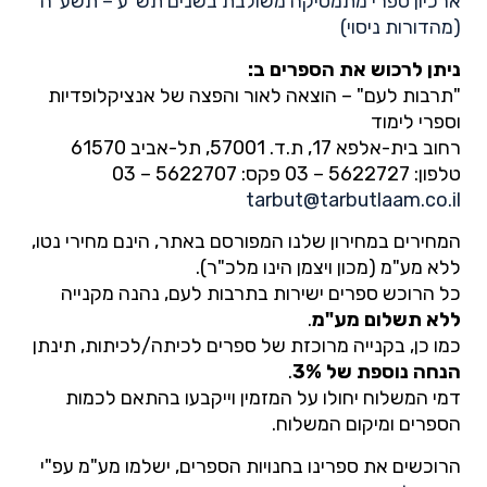
ארכיון ספרי מתמטיקה משולבת בשנים תש"ע – תשע"ה
(מהדורות ניסוי)
ניתן לרכוש את הספרים ב:
"תרבות לעם" – הוצאה לאור והפצה של אנציקלופדיות
וספרי לימוד
רחוב בית-אלפא 17, ת.ד. 57001, תל-אביב 61570
טלפון: 5622727 – 03 פקס: 5622707 – 03
tarbut@tarbutlaam.co.il
המחירים במחירון שלנו המפורסם באתר, הינם מחירי נטו,
ללא מע"מ (מכון ויצמן הינו מלכ"ר).
כל הרוכש ספרים ישירות בתרבות לעם, נהנה מקנייה
ללא תשלום מע"מ
.
כמו כן, בקנייה מרוכזת של ספרים לכיתה/לכיתות, תינתן
הנחה נוספת של 3%
.
דמי המשלוח יחולו על המזמין וייקבעו בהתאם לכמות
הספרים ומיקום המשלוח.
הרוכשים את ספרינו בחנויות הספרים, ישלמו מע"מ עפ"י