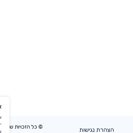
א
א
י
© כל הזכויות שמורו
הצהרת נגישות
א