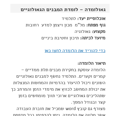
גאולומדה – לומדת המבנים הגאולוגיים
אוכלוסיית יעד:
לתלמיד
גוף מפתח:
מל"מ ­ מכון ויצמן למדע ­ רחובות
מקצוע:
גאולוגיה
מיועד לכיתה:
תיכון וחטיבת ביניים
כדי להוריד את הלומדה לחצו כאן
תיאור הלומדה:
הלומדה עוסקת בחקירת מבנים תלת ממדיים –
קמרים וקערים. התלמיד נחשף למבנים גאולוגיים
השונים ויכול להיעזר בהדמיות והמחשות המנצלות
את יכולת המחשב לכווץ את מימדי הזמן והמרחב כך
שתהליכים גאולוגיים ארוכי תווך מומחשים בזמן
קצר ובגודל המסך.
מצורף גם קובץ word שמכיל את חוברת העבודה
אשר מלווה את הלומדה. ניתן להדפיסו בכל מדפסת.