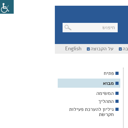
בניווט
בה
על הקבוצה
English
מקלדת,
יש
ללחוץ
על
מקש
פתיח
האנטר
לפתיחת
מבוא
תת
התפריט
המשימה
התהליך
גיליון להערכת פעילות
חקרשת