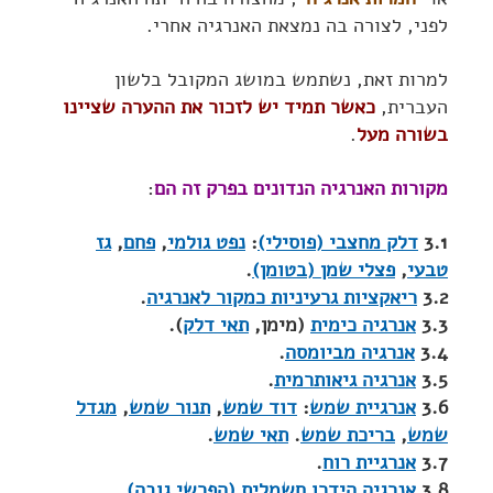
לפני, לצורה בה נמצאת האנרגיה אחרי.
למרות זאת, נשתמש במושג המקובל בלשון
העברית,
כאשר תמיד יש לזכור את ההערה שציינו
בשורה מעל
.
מקורות האנרגיה הנדונים בפרק זה הם
:
3.1
דלק מחצבי (פוסילי)
:
נפט גולמי
,
פחם
,
גז
טבעי
,
פצלי שמן (בטומן)
.
3.2
ריאקציות גרעיניות כמקור לאנרגיה
.
3.3
אנרגיה כימית
(מימן,
תאי דלק
).
3.4
אנרגיה מביומסה
.
3.5
אנרגיה גיאותרמית
.
3.6
אנרגיית שמש
:
דוד שמש
,
תנור שמש
,
מגדל
שמש
,
בריכת שמש
.
תאי שמש
.
3.7
אנרגיית רוח
.
3.8
אנרגיה הידרו חשמלית (הפרשי גובה)
.