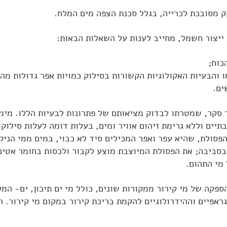
 מסובכת לכרייה, בגלל סכנת הצפה מים המלח.
ייצור חשמל, מחייב לענות על השאלות הבאות:
כוח;
 והבעיות האקולוגיות הקשורות בסילוק כמויות אפר גדולות מה
ים.
 סקר, שמטרתו לבדוק מציאותם של פתרונות לבעיות הללו. מימ
תיים וללא גרימת זיהום אוויר ומים, בעלות דומה לעלות סילו
פסולת, שהיא עפר ואפר המכילים סיד לא כבוי, במים ממי הניק
סביבה; את הפסולת המיוצבת מוצע לקבור ולכסות בחומר אטים, 
מי התהום.
ספקה של מי קירור ממקורות שונים, כולל מי ים תיכון, ים- המל
גראפיים וההידרולוגיים להקמת בריכת קירור במקום מי קירור. 