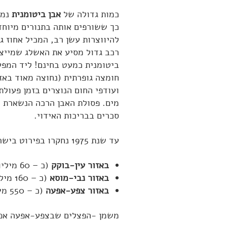
כמות גדולה של
אבן ביטומנית
כך ששורפים אותה בתנורים מיוחד
להיווצרות עשן רב, המכיל אחוז ג
רכב גדול מסיע את האשלג שמייצר
ביטומנית כמעט בחינם! ליד המפע
חומצה גופרתית (נחוצה מאוד באזו
ועודפי החום הנוצרים בזמן פעולת
מים. פסולת האבן הרכה הנשארת 
סכרים בבריכות האידוי.
עד שנת 1975 נחקרו בפירוט בישראל שלושה מירבצים של פצלי שמן:
באזור עין-בוקק
(כ – 60 מיליון טון אבן, המכילים 81% חומר אורגני, בעומק של 20-100 מטר).
באזור נבי-מוסא
(כ – 160 מיליון טון אבן, המכילים בממוצע 15% חומר אורגאני, בעומק של 0-51 מטר).
באזור צפע-אפעה
(כ – 550 מיליון טון אבן, המכילים כ – 15% חומר אורגאני, בעומק ממוצע של כ- 40 מטר).
משמן -הפצלים שבצפע-אפעה אפשר להפיק כ – 1080 קילוקלוריות לק"ג (בערך עש