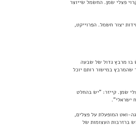
וי פצלי שמן. החשמל שייוצר
2004 מתוכננת הקמה של שלוש יחידות יצור חשמל. הפרוייקט,
ור רותם, שיש בו מרבץ גדול של שבעה
1,0 מגאווט תצרוך כ 25 מיליון טון בשנה, כך שהמרבץ במישור רותם יוכל
לי שמן. קייזר: "יש בהחלט
 ישראלי".
געים עם חברת החשמל הישראלית, כדי למכור לה חשמל מתחנת-כוח בת 25 מגה-ואט המופעלת על פצלים,
עלה כ 50 מיליון דולר ותעשה שימוש ברזרבות העצומות של