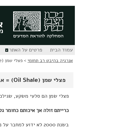
לג
לג
תוכן
ניווט
א
מ
עמוד הבית
פרטים על האתר
אנרגיה בהיבט רב תחומי
>
פצלי שמן (Oil Shale) = אבן בטומנית
פצלי שמן (Oil Shale) = אבן בטומנית
פצלי שמן הם סלעי משקע, שגילם מוערך ב 70
כרייתם זולה אך איכותם כחומר גל
בשנת 2000 לא ידוע למחבר על ניצול פצלי שמן בישראל להפקת חשמל. הניסויים שבוצעו בעבר מפורטים בהמשך.