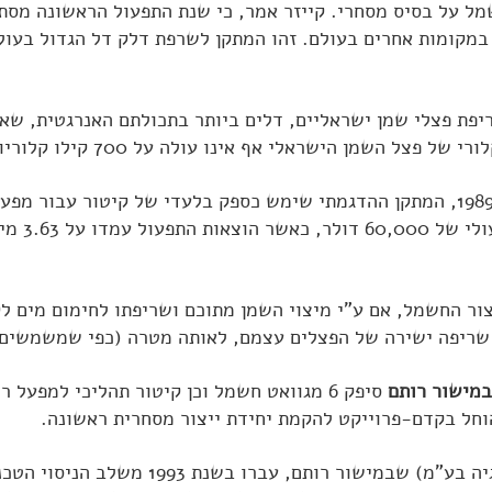
מל על בסיס מסחרי. קייזר אמר, כי שנת התפעול הראשונה מסת
במקומות אחרים בעולם. זהו המתקן לשרפת דלק דל הגדול בעול
שמן הישראלי אף אינו עולה על 700 קילו קלוריות לקילוגרם בלבד.
החל מהפעלתו המסחרית באפריל 1989, המתקן ההדגמתי שימש כספק בלעדי של קיטו
שנת התפעול 
צור החשמל, אם ע"י מיצוי השמן מתוכם ושריפתו לחימום מים לק
 שריפה ישירה של הפצלים עצמם, לאותה מטרה (כפי שמשמשים 
מישור רותם
סיפק 6 מגוואט חשמל וכן קיטור תהליכי למפעל
הוחל בקדם-פרוייקט להקמת יחידת ייצור מסחרית ראשונה.
בחברת פמ"א (פיתוח משאבי אנרגיה בע"מ) שבמישו