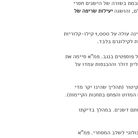
כמת בשורה של הישגים חסרי
ם, והושגה
יעילות שריפה של
המתקן ההדגמתי מפיק חשמל משריפת פצלי שמן ישראליים, דלים ביותר בתכולתם האנרגטית, שאינה עולה על 1,000 קילו-קלוריות
ר עבור מפעל פוספטים בנגב. פמ"א סיימה את
הראשונה ברווח תפעולי של 60,000 דולר, כאשר הוצאות התפעול עמדו על 3.63 מיליון דולר וההכנסות עמדו על
יטור (תהליך שהינו יקר מדי
המזוט והפחם בתחנות הקיימות).
 רותם דשנים. במהלך בדיקתו
ר רותם, עברו בשנת 1993 משלב הניסוי הטכנולוגי לשלב המסחרי. פמ"א