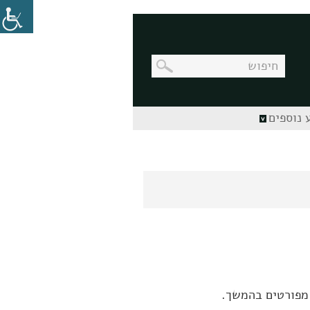
בניווט
 נוספים
מקלדת,
יש
ללחוץ
על
מקש
האנטר
לפתיחת
תת
התפריט