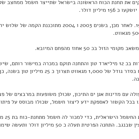
ם את תחנת הכוח הראשונה בישראל שתייצר חשמל ממחצב שקר
הקמת התחנה הסתיימה בשנת 1998. לאחר מכן, בשנים 2003 ו 
זול בכ 50 אחוז מהפחם המיובא.
רזרבות פצלי השמן בישראל נאמדות בכ 12 מיליארד טון והתחנה תוקם במכרה במיש
מיליארד טון פצלי שמן. תחנת כוח בסדר גודל של 00
לה עם מדינות אגן ים התיכון, שכולן משופעות במרבצים של פצ
 בכל הקשור לאספקת ידע ליצור חשמל, שכולו מבוסס על פיתוח
מקיימת מ
ש"אורמת" מתכננת להקים בנחל צין שבנגב. התחנה הפרטית ת