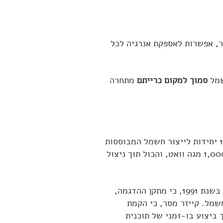
חם, כלומר, אפשרות לאספקת אנרגיה לכל
שמל
סמוך למקום כרייתם
מתחרה
מתברר, כי בעקבות הצלחת תחנת ההדגמה, שייצרה יותר חשמל מן המתוכנן, חשבו להקים 8 עד 10 יחידות לייצור חשמל המבוססות
על פצלי שמן, 120 מגה וואט כל אחת, אשר ביחד יהוו תשלובת של תחנת כוח המפיקה בסך הכול 1,000 מגה וואט, והכול תוך ניצול
, אמר בשנת 1991, כי מתקן ההדגמה,
 חשמל. קייזר מסר, כי הקמת
 1990 ההפעלה השוטפת. זאת, תוך ביצוע בו-זמני של תוכנית