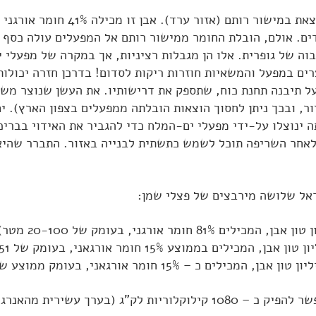
נמצאת במישור רותם (אזור ער
ים. אולם, הובלת החומר ממישור רותם אל המפעלים עולה כסף ר
בוה של גופרית. אלו הן מגבלות רציניות, אך במקרה של מפעלי י
ים במפעל והמשאיות חוזרות ריקות לסדום! בדרכן חזרה יכולות
ל תיבנה תחנת כוח, שתספק את דרישותיו. את העשן שנוצר משרי
ר, ובכך ניתן לחסוך הוצאות הובלתה ממפעלים בצפון הארץ). י
ה ינוצלו על-ידי מפעלי ים-המלח כדי להגביר את האידוי בבריכ
לאחר השריפה תוכל לשמש כתשתית לבנייה באזור. התברר שהיא 
ירית מהאנרגיה שאפשר להפיק מנפט).